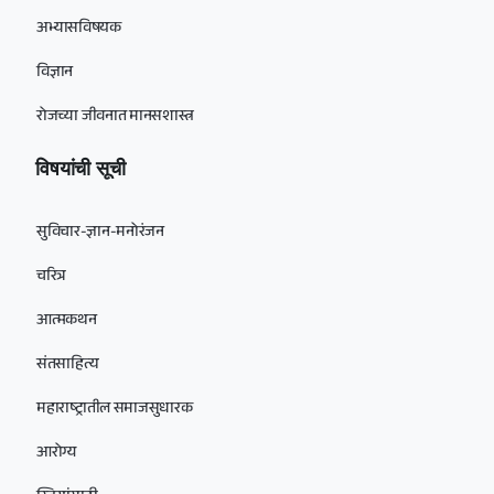
अभ्यासविषयक
विज्ञान
रोजच्या जीवनात मानसशास्त्र
विषयांची सूची
सुविचार-ज्ञान-मनोरंजन
चरित्र
आत्मकथन
संतसाहित्य
महाराष्ट्रातील समाजसुधारक
आरोग्य