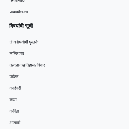
स्त्रियांसाठी
पाककौशल्य
विषयांची सूची
जीवनोपयोगी पुस्तके
ललित गद्य
तत्त्वज्ञान/इतिहास/विचार
पर्यटन
कादंबरी
कथा
कविता
आगामी