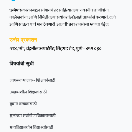
‘उन्मेष’
प्रकाशनबद्दल सांगायचं तर साहित्यातल्या नवनवीन जाणीवांना,
नवलेखकांना आणि निर्मितीतल्या प्रयोगशीलतेलाही आपलंसं करणारी, दर्जा
आणि सातत्य याचं भान ठेवणारी ‘आजची’ प्रकाशनसंस्था म्हणता येईल.
उन्मेष प्रकाशन
१२४, 'सी', चंद्रनील अपार्टमेंट, सिंहगड रोड, पुणे - ४११ ०३०
विषयांची सूची
जागरूक पालक – शिक्षकांसाठी
उपक्रमशील शिक्षकांसाठी
कुमार वाचकांसाठी
मुलांच्या सर्वांगीण विकासासाठी
महाविद्यालयीन विद्यार्थ्यांसाठी