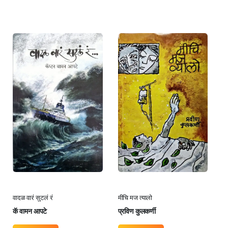
वादळ वारं सुटलं रं
मीचि मज त्यालो
कॅ वामन आपटे
प्रविण कुलकर्णी