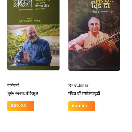
कार्यकर्ता
दिड दा..दिड दा
सुमेध वडावाला(रिसबूड
पंडित डॉ.शशांक कट्टी
500.00
200.00