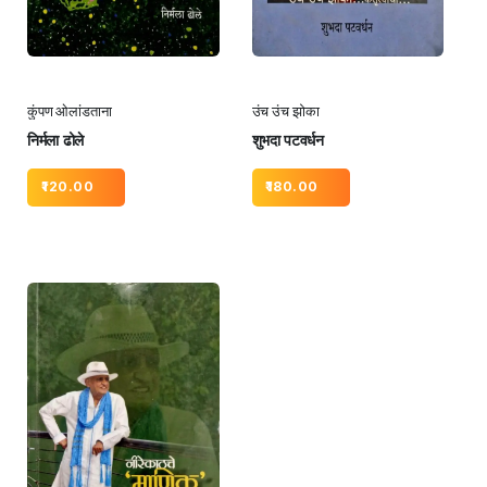
कुंपण ओलांडताना
उंच उंच झोका
निर्मला ढोले
शुभदा पटवर्धन
120.00
180.00