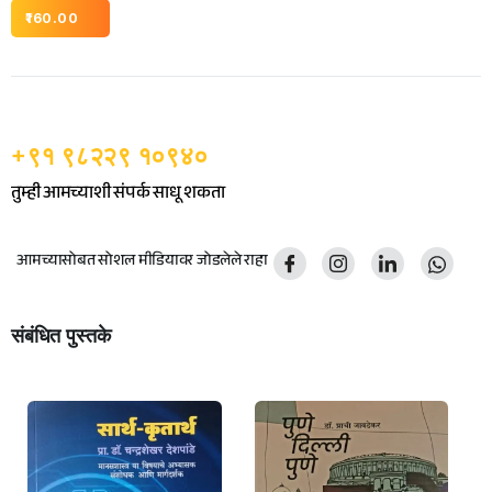
160.00
+९१ ९८२२९ १०९४०
तुम्ही आमच्याशी संपर्क साधू शकता
आमच्यासोबत सोशल मीडियावर जोडलेले राहा
संबंधित पुस्तके