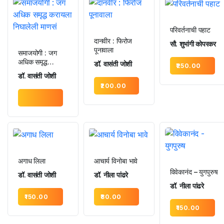
परिवर्तनाची पहाट
दानवीर : फिरोज
सौ. शुभांगी कोपरकर
पूनावाला
समाजयोगी : जग
अधिक समृद्ध
डॉ. वासंती जोशी
250.00
करायला निघालेली
डॉ. वासंती जोशी
माणसं
200.00
अगाध लिला
आचार्य विनोबा भावे
विवेकानंद – युगपुरुष
डॉ. वासंती जोशी
डॉ. नीला पांढरे
डॉ. नीला पांढरे
150.00
80.00
150.00