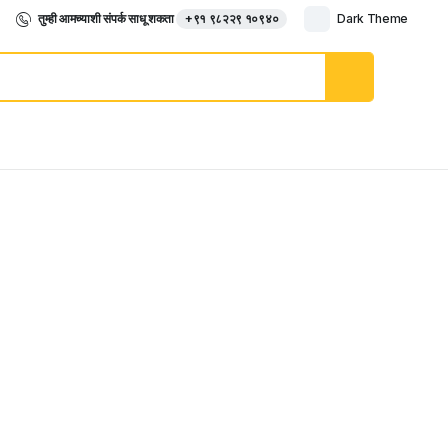
तुम्ही आमच्याशी संपर्क साधू शकता
+९१ ९८२२९ १०९४०
Dark Theme