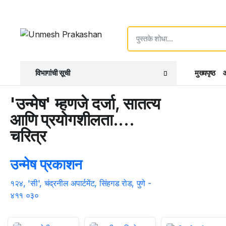
विभागांची सूची
मुख्यपृष्ठ
आ
'उन्मेष' म्हणजे दर्जा, सातत्य
आणि प्रयोगशीलता....
चरित्र
उन्मेष प्रकाशन
१२४, 'सी', चंद्रनील अपार्टमेंट, सिंहगड रोड, पुणे -
४११ ०३०