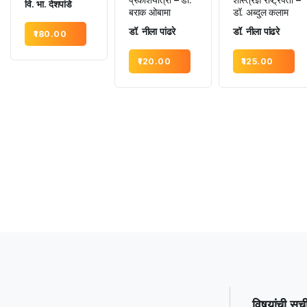
वि. भा. देशपांडे
बराक ओबामा
डॉ. अब्दुल कलाम
डॉ. नीला पांढरे
डॉ. नीला पांढरे
180.00
120.00
125.00
विषयांची सूच