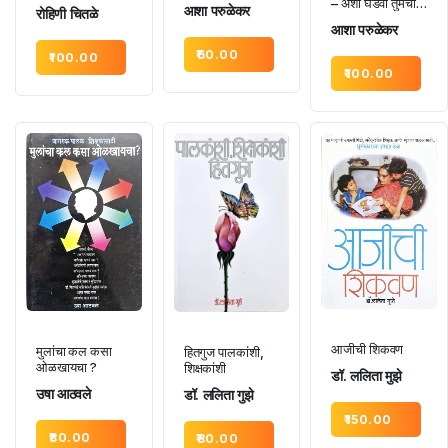
– अशी घडवा तुमची
आशा परुळेकर
रोहिणी चितळे
मुले!
आशा परुळेकर
60.00
100.00
100.00
आजीची शिकवण
मुलांचा कल कसा
हितगुज पालकांशी,
ओळखायचा ?
शिक्षकांशी
डॉ. ललिता मुझे
उषा आठवले
डॉ. ललिता गुझे
150.00
80.00
80.00