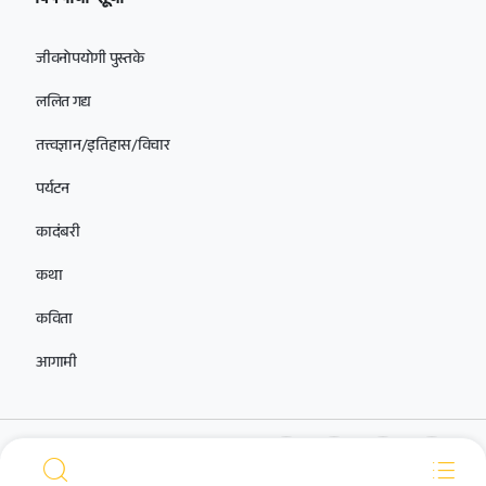
जीवनोपयोगी पुस्तके
ललित गद्य
तत्त्वज्ञान/इतिहास/विचार
पर्यटन
कादंबरी
कथा
कविता
आगामी
आमच्यासोबत सोशल मीडियावर जोडलेले राहा