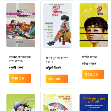
अभ्यास आनंददायक
गारांचा पाऊस
आपण मुलांना समजून
कसा कराल?
घेऊ या
शोभा भागवत
श्रुती पानसे
रोहिणी चितळे
200.00
140.00
130.00