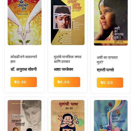
कोवळी मने सावरणारे
मुलांचे मानसिक तणाव
अशी का वागतात
हात
आणि उपचार
मुलं?
डॉ. अनुराधा सोवनी
आशा परुळेकर
श्रुती पानसे
60.00
80.00
80.00