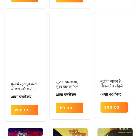
मुलांना आपण हे
सुजाण पालकत्व,
मुलांचे सुप्तगुण कसे
शिकवलेच पाहिजे
सुंदर बालसंगोपन
ओळखाल? कसे
फुलवाल ?
आशा परुळेकर
आशा परुळेकर
आशा परुळेकर
100.00
80.00
100.00