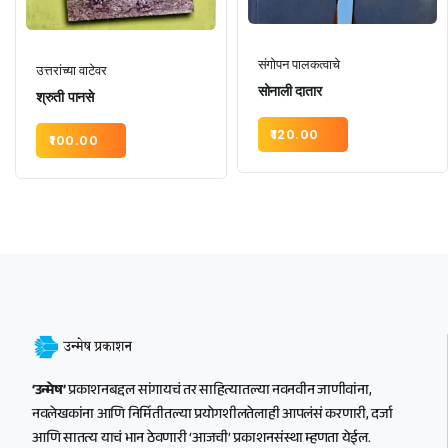
संगोपन पालकत्वाचे
उत्तरांच्या वाटेवर
सोनाली दातार
श्रुती पानसे
120.00
100.00
‘उन्मेष’
प्रकाशनबद्दल सांगायचं तर साहित्यातल्या नवनवीन जाणीवांना,
नवलेखकांना आणि निर्मितीतल्या प्रयोगशीलतेलाही आपलंसं करणारी, दर्जा
आणि सातत्य याचं भान ठेवणारी ‘आजची’ प्रकाशनसंस्था म्हणता येईल.