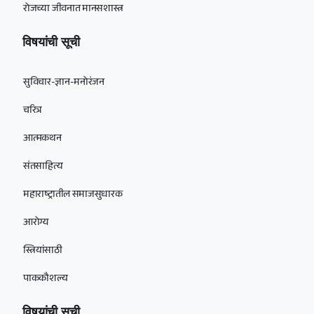
रोजच्या जीवनात मानसशास्त्र
विषयांची सूची
सुविचार-ज्ञान-मनोरंजन
चरित्र
आत्मकथन
संतसाहित्य
महाराष्ट्रातील समाजसुधारक
आरोग्य
स्त्रियांसाठी
पाककौशल्य
विषयांची सूची