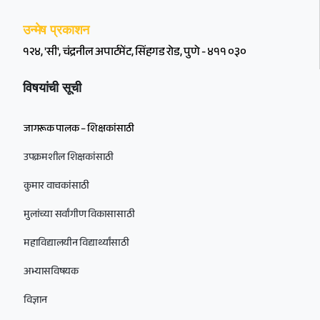
उन्मेष प्रकाशन
१२४, 'सी', चंद्रनील अपार्टमेंट, सिंहगड रोड, पुणे - ४११ ०३०
विषयांची सूची
जागरूक पालक – शिक्षकांसाठी
उपक्रमशील शिक्षकांसाठी
कुमार वाचकांसाठी
मुलांच्या सर्वांगीण विकासासाठी
महाविद्यालयीन विद्यार्थ्यांसाठी
अभ्यासविषयक
विज्ञान