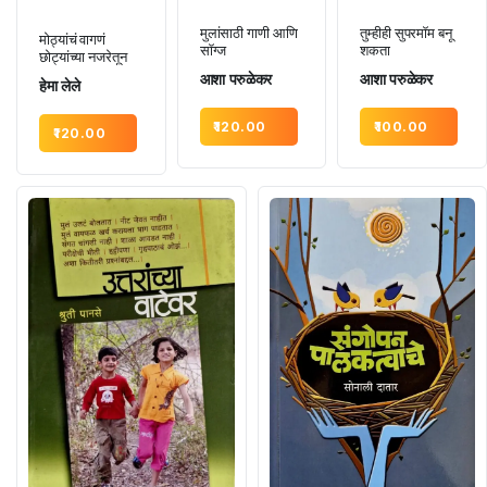
तुम्हीही सुपरमॉम बनू
मुलांसाठी गाणी आणि
मोठ्यांचं वागणं
शकता
सॉग्ज
छोट्यांच्या नजरेतून
आशा परुळेकर
आशा परुळेकर
हेमा लेले
100.00
120.00
120.00