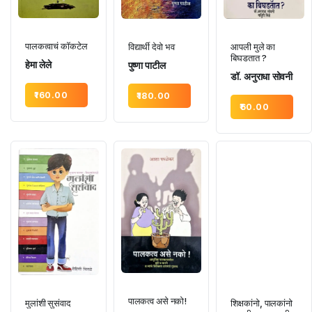
पालकत्वाचं कॉकटेल
विद्यार्थी देवो भव
आपली मुले का
बिघडतात ?
हेमा लेले
पुष्णा पाटील
डॉ. अनुराधा सोवनी
160.00
180.00
60.00
पालकत्व असे नको!
मुलांशी सुसंवाद
शिक्षकांनो, पालकांनो