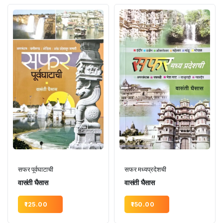
सफर पूर्वघाटाची
सफर मध्यप्रदेशची
वासंती घैसास
वासंती घैसास
125.00
150.00