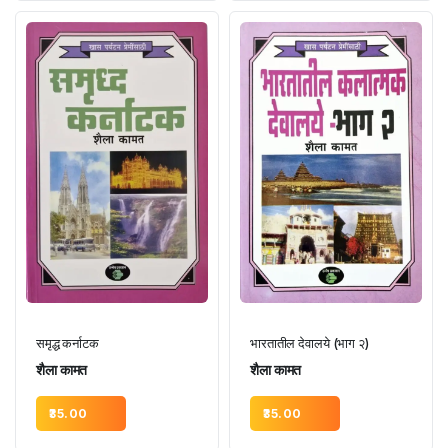
समृद्ध कर्नाटक
भारतातील देवालये (भाग २)
शैला कामत
शैला कामत
35.00
35.00