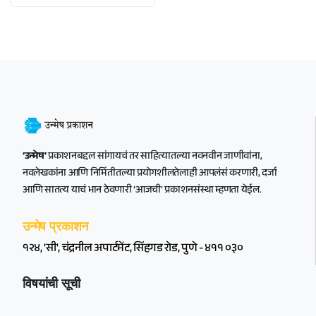
‘उन्मेष’
प्रकाशनबद्दल सांगायचं तर साहित्यातल्या नवनवीन जाणीवांना,
नवलेखकांना आणि निर्मितीतल्या प्रयोगशीलतेलाही आपलंसं करणारी, दर्जा
आणि सातत्य याचं भान ठेवणारी ‘आजची’ प्रकाशनसंस्था म्हणता येईल.
उन्मेष प्रकाशन
१२४, 'सी', चंद्रनील अपार्टमेंट, सिंहगड रोड, पुणे - ४११ ०३०
विषयांची सूची