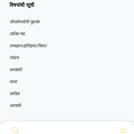
विषयांची सूची
जीवनोपयोगी पुस्तके
ललित गद्य
तत्त्वज्ञान/इतिहास/विचार
पर्यटन
कादंबरी
कथा
कविता
आगामी
आमच्यासोबत सोशल मीडियावर जोडलेले राहा