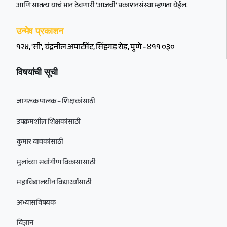
आणि सातत्य याचं भान ठेवणारी ‘आजची’ प्रकाशनसंस्था म्हणता येईल.
उन्मेष प्रकाशन
१२४, 'सी', चंद्रनील अपार्टमेंट, सिंहगड रोड, पुणे - ४११ ०३०
विषयांची सूची
जागरूक पालक – शिक्षकांसाठी
उपक्रमशील शिक्षकांसाठी
कुमार वाचकांसाठी
मुलांच्या सर्वांगीण विकासासाठी
महाविद्यालयीन विद्यार्थ्यांसाठी
अभ्यासविषयक
विज्ञान