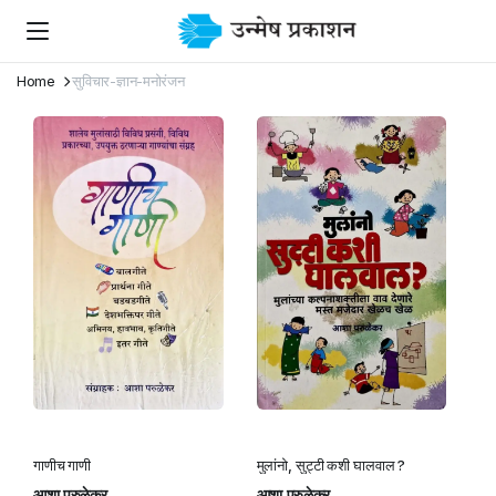
Home
सुविचार-ज्ञान-मनोरंजन
गाणीच गाणी
मुलांनो, सुट्टी कशी घालवाल ?
आशा परुळेकर
आशा परुळेकर