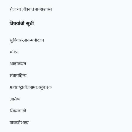
रोजच्या जीवनात मानसशास्त्र
विषयांची सूची
सुविचार-ज्ञान-मनोरंजन
चरित्र
आत्मकथन
संतसाहित्य
महाराष्ट्रातील समाजसुधारक
आरोग्य
स्त्रियांसाठी
पाककौशल्य