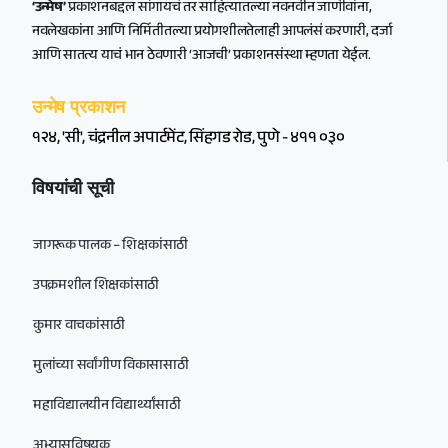
‘उन्मेष’
प्रकाशनबद्दल सांगायचं तर साहित्यातल्या नवनवीन जाणीवांना,
नवलेखकांना आणि निर्मितीतल्या प्रयोगशीलतेलाही आपलंसं करणारी, दर्जा
आणि सातत्य याचं भान ठेवणारी ‘आजची’ प्रकाशनसंस्था म्हणता येईल.
उन्मेष प्रकाशन
१२४, 'सी', चंद्रनील अपार्टमेंट, सिंहगड रोड, पुणे - ४११ ०३०
विषयांची सूची
जागरूक पालक – शिक्षकांसाठी
उपक्रमशील शिक्षकांसाठी
कुमार वाचकांसाठी
मुलांच्या सर्वांगीण विकासासाठी
महाविद्यालयीन विद्यार्थ्यांसाठी
अभ्यासविषयक