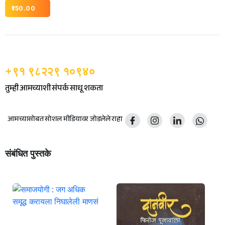
150.00
+९१ ९८२२९ १०९४०
तुम्ही आमच्याशी संपर्क साधू शकता
आमच्यासोबत सोशल मीडियावर जोडलेले राहा
संबंधित पुस्तके