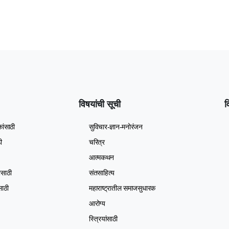
विषयांची सूची
व
ांसाठी
सुविचार-ज्ञान-मनोरंजन
ी
चरित्र
आत्मकथन
सासाठी
संतसाहित्य
ंसाठी
महाराष्ट्रातील समाजसुधारक
आरोग्य
स्त्रियांसाठी