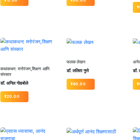
70.00
100.00
1
फलक लेखन
अनेक
कथाकथन: मनोरंजन,शिक्षण आणि
डॉ. ललिता गुप्ते
डॉ. ल
संस्कार
डॉ. अनिल गोडबोले
140.00
1
120.00