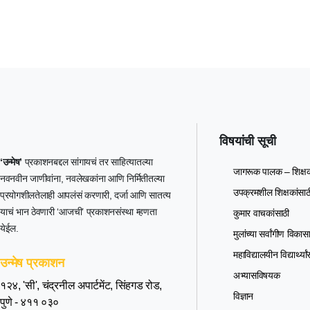
विषयांची सूची
‘उन्मेष’
प्रकाशनबद्दल सांगायचं तर साहित्यातल्या
जागरूक पालक – शिक्षक
नवनवीन जाणीवांना, नवलेखकांना आणि निर्मितीतल्या
उपक्रमशील शिक्षकांसाठ
प्रयोगशीलतेलाही आपलंसं करणारी, दर्जा आणि सातत्य
याचं भान ठेवणारी ‘आजची’ प्रकाशनसंस्था म्हणता
कुमार वाचकांसाठी
येईल.
मुलांच्या सर्वांगीण विका
महाविद्यालयीन विद्यार्थ्या
उन्मेष प्रकाशन
अभ्यासविषयक
१२४, 'सी', चंद्रनील अपार्टमेंट, सिंहगड रोड,
विज्ञान
पुणे - ४११ ०३०