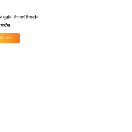
णं मुलांचं, शिकवणं शिक्षकांचं
 पाटील
30.00