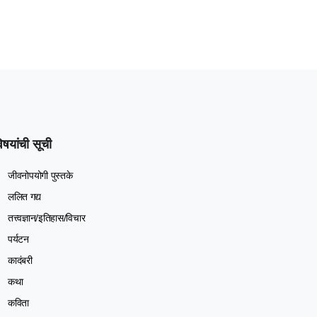
िषयांची सूची
जीवनोपयोगी पुस्तके
ललित गद्य
तत्त्वज्ञान/इतिहास/विचार
पर्यटन
कादंबरी
कथा
कविता