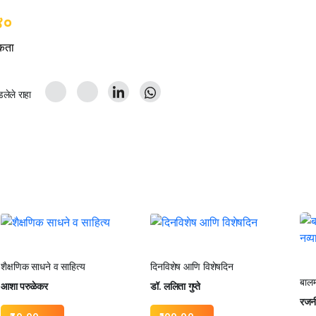
४०
शकता
ेले राहा
शैक्षणिक साधने व साहित्य
दिनविशेष आणि विशेषदिन
बालम
आशा परुळेकर
डॉ. ललिता गुप्ते
रजनी