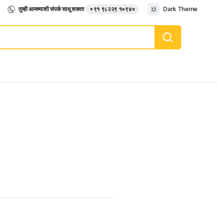
तुम्ही आमच्याशी संपर्क साधू शकता
+९१ ९८२२९ १०९४०
Dark Theme