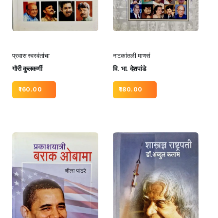
प्रवास स्वरवंतांचा
नाटकांतली माणसं
गौरी कुलकर्णी
वि. भा. देशपांडे
160.00
180.00