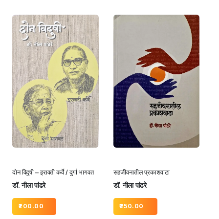
दोन विदुषी – इरावती कर्वे / दुर्गा भागवत
सहजीवनातील प्रकाशवाटा
डॉ. नीला पांढरे
डॉ. नीला पांढरे
200.00
250.00