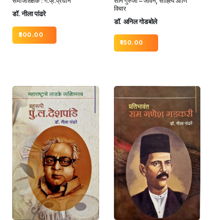
समाजशिक्षक : ग.प्र.प्रधान
साने गुरुजी – जीवन, साहित्य आणि
विचार
डॉ. नीला पांढरे
डॉ. अनिल गोडबोले
300.00
150.00