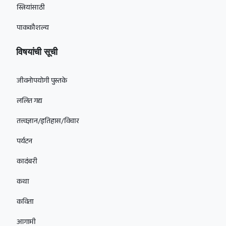
स्त्रियांसाठी
पाककौशल्य
विषयांची सूची
जीवनोपयोगी पुस्तके
ललित गद्य
तत्त्वज्ञान/इतिहास/विचार
पर्यटन
कादंबरी
कथा
कविता
आगामी