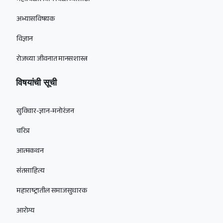
महाविद्यालयीन विद्यार्थ्यांसाठी
अभ्यासविषयक
विज्ञान
रोजच्या जीवनात मानसशास्त्र
विषयांची सूची
सुविचार-ज्ञान-मनोरंजन
चरित्र
आत्मकथन
संतसाहित्य
महाराष्ट्रातील समाजसुधारक
आरोग्य