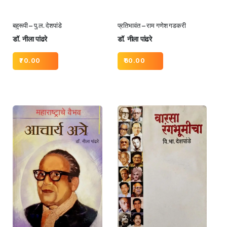
बहुरूपी – पु.ल. देशपांडे
प्रतिभावंत – राम गणेश गडकरी
डॉ. नीला पांढरे
डॉ. नीला पांढरे
70.00
60.00