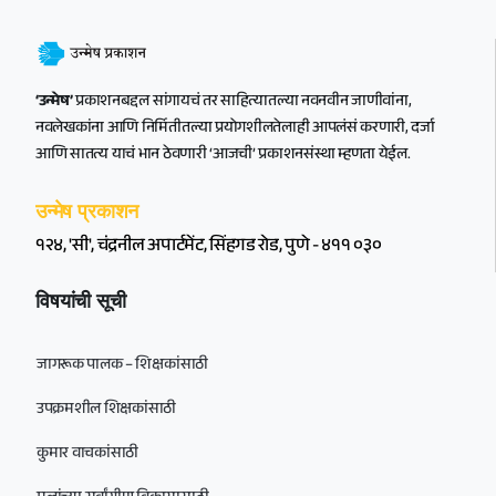
‘उन्मेष’
प्रकाशनबद्दल सांगायचं तर साहित्यातल्या नवनवीन जाणीवांना,
नवलेखकांना आणि निर्मितीतल्या प्रयोगशीलतेलाही आपलंसं करणारी, दर्जा
आणि सातत्य याचं भान ठेवणारी ‘आजची’ प्रकाशनसंस्था म्हणता येईल.
उन्मेष प्रकाशन
१२४, 'सी', चंद्रनील अपार्टमेंट, सिंहगड रोड, पुणे - ४११ ०३०
विषयांची सूची
जागरूक पालक – शिक्षकांसाठी
उपक्रमशील शिक्षकांसाठी
कुमार वाचकांसाठी