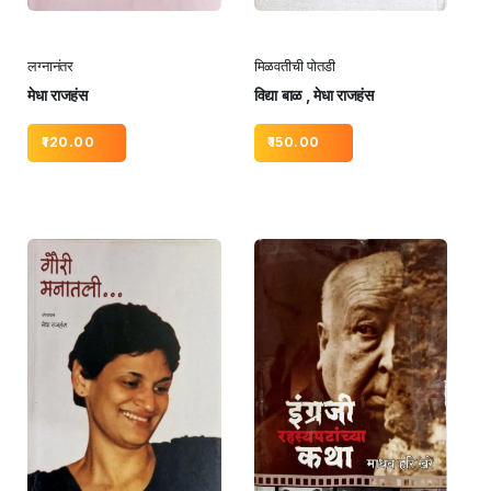
लग्नानंतर
मिळवतीची पोतडी
मेधा राजहंस
विद्या बाळ , मेधा राजहंस
120.00
150.00