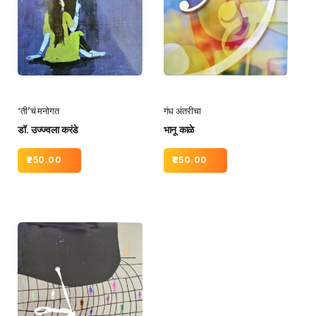
‘ती’चं मनोगत
गंध अंतरीचा
डॉ. उज्ज्वला करंडे
भानू काळे
250.00
250.00