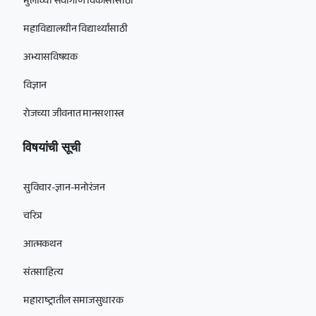
मुलांच्या सर्वांगीण विकासासाठी
महाविद्यालयीन विद्यार्थ्यांसाठी
अभ्यासविषयक
विज्ञान
रोजच्या जीवनात मानसशास्त्र
विषयांची सूची
सुविचार-ज्ञान-मनोरंजन
चरित्र
आत्मकथन
संतसाहित्य
महाराष्ट्रातील समाजसुधारक