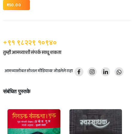
150.00
+९१ ९८२२९ १०९४०
तुम्ही आमच्याशी संपर्क साधू शकता
आमच्यासोबत सोशल मीडियावर जोडलेले राहा
संबंधित पुस्तके