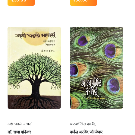
250.00
150.00
अशी घडली माणसं
आठवणींतील दवबिंदू
डॉ. राजा दांडेकर
कर्नल अरविंद जोगळेकर