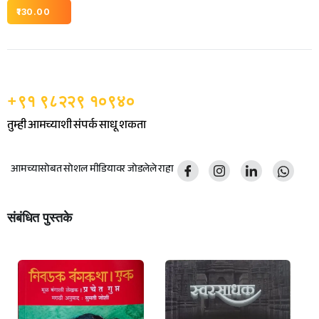
130.00
+९१ ९८२२९ १०९४०
तुम्ही आमच्याशी संपर्क साधू शकता
आमच्यासोबत सोशल मीडियावर जोडलेले राहा
संबंधित पुस्तके