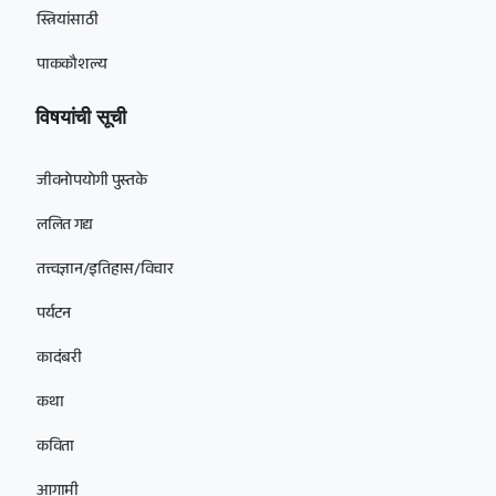
स्त्रियांसाठी
पाककौशल्य
विषयांची सूची
जीवनोपयोगी पुस्तके
ललित गद्य
तत्त्वज्ञान/इतिहास/विचार
पर्यटन
कादंबरी
कथा
कविता
आगामी