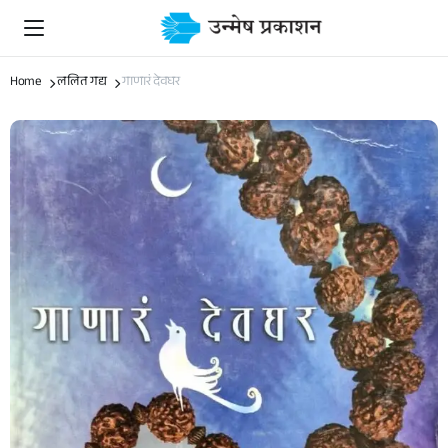
Home
ललित गद्य
गाणारं देवघर