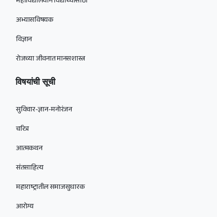
महाविद्यालयीन विद्यार्थ्यांसाठी
अभ्यासविषयक
विज्ञान
रोजच्या जीवनात मानसशास्त्र
विषयांची सूची
सुविचार-ज्ञान-मनोरंजन
चरित्र
आत्मकथन
संतसाहित्य
महाराष्ट्रातील समाजसुधारक
आरोग्य