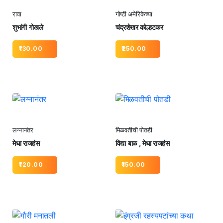
रावा
गोष्टी अमेरिकेच्या
शुभांगी गोखले
चंद्रशेखर कोल्हटकर
130.00
250.00
लग्नानंतर
मिळवतीची पोतडी
मेधा राजहंस
विद्या बाळ , मेधा राजहंस
120.00
150.00