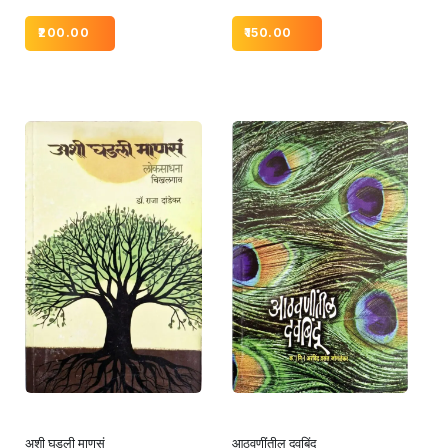
200.00
150.00
अशी घडली माणसं
आठवणींतील दवबिंदू