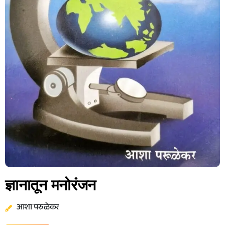
ज्ञानातून मनोरंजन
आशा परुळेकर