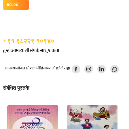
80.00
+९१ ९८२२९ १०९४०
तुम्ही आमच्याशी संपर्क साधू शकता
आमच्यासोबत सोशल मीडियावर जोडलेले राहा
संबंधित पुस्तके