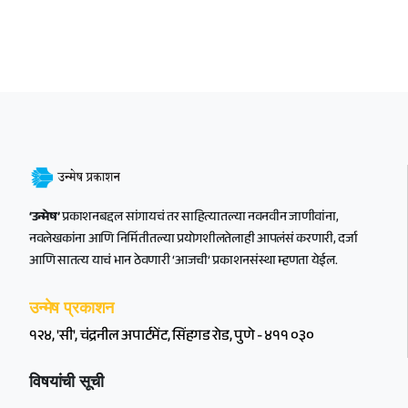
‘उन्मेष’
प्रकाशनबद्दल सांगायचं तर साहित्यातल्या नवनवीन जाणीवांना,
नवलेखकांना आणि निर्मितीतल्या प्रयोगशीलतेलाही आपलंसं करणारी, दर्जा
आणि सातत्य याचं भान ठेवणारी ‘आजची’ प्रकाशनसंस्था म्हणता येईल.
उन्मेष प्रकाशन
१२४, 'सी', चंद्रनील अपार्टमेंट, सिंहगड रोड, पुणे - ४११ ०३०
विषयांची सूची