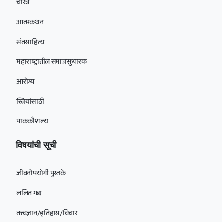
चरित्र
आत्मकथन
संतसाहित्य
महाराष्ट्रातील समाजसुधारक
आरोग्य
स्त्रियांसाठी
पाककौशल्य
विषयांची सूची
जीवनोपयोगी पुस्तके
ललित गद्य
तत्त्वज्ञान/इतिहास/विचार