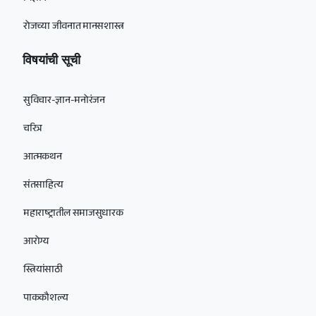
रोजच्या जीवनात मानसशास्त्र
विषयांची सूची
सुविचार-ज्ञान-मनोरंजन
चरित्र
आत्मकथन
संतसाहित्य
महाराष्ट्रातील समाजसुधारक
आरोग्य
स्त्रियांसाठी
पाककौशल्य