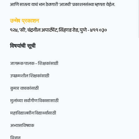
आणि सातत्य याचं भान ठेवणारी ‘आजची’ प्रकाशनसंस्था म्हणता येईल.
उन्मेष प्रकाशन
१२४, 'सी', चंद्रनील अपार्टमेंट, सिंहगड रोड, पुणे - ४११ ०३०
विषयांची सूची
जागरूक पालक – शिक्षकांसाठी
उपक्रमशील शिक्षकांसाठी
कुमार वाचकांसाठी
मुलांच्या सर्वांगीण विकासासाठी
महाविद्यालयीन विद्यार्थ्यांसाठी
अभ्यासविषयक
विज्ञान