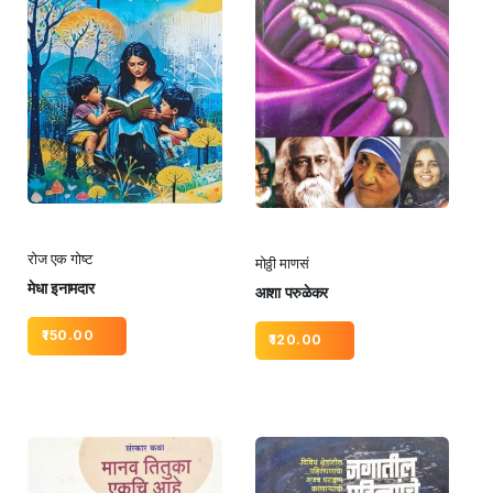
रोज एक गोष्ट
मोठ्ठी माणसं
मेधा इनामदार
आशा परुळेकर
150.00
120.00