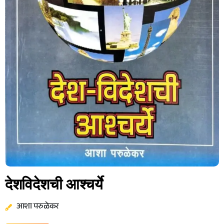
देशविदेशची आश्चर्ये
आशा परुळेकर