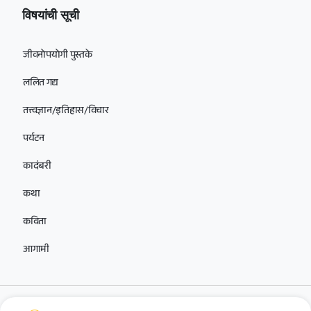
विषयांची सूची
जीवनोपयोगी पुस्तके
ललित गद्य
तत्त्वज्ञान/इतिहास/विचार
पर्यटन
कादंबरी
कथा
कविता
आगामी
आमच्यासोबत सोशल मीडियावर जोडलेले राहा