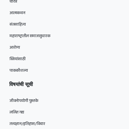
चरित्र
आत्मकथन
संतसाहित्य
महाराष्ट्रातील समाजसुधारक
आरोग्य
स्त्रियांसाठी
पाककौशल्य
विषयांची सूची
जीवनोपयोगी पुस्तके
ललित गद्य
तत्त्वज्ञान/इतिहास/विचार