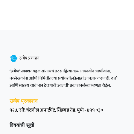
‘उन्मेष’
प्रकाशनबद्दल सांगायचं तर साहित्यातल्या नवनवीन जाणीवांना,
नवलेखकांना आणि निर्मितीतल्या प्रयोगशीलतेलाही आपलंसं करणारी, दर्जा
आणि सातत्य याचं भान ठेवणारी ‘आजची’ प्रकाशनसंस्था म्हणता येईल.
उन्मेष प्रकाशन
१२४, 'सी', चंद्रनील अपार्टमेंट, सिंहगड रोड, पुणे - ४११ ०३०
विषयांची सूची