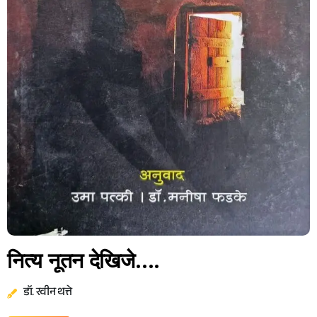
नित्य नूतन देखिजे….
डॉ. रवीन थत्ते