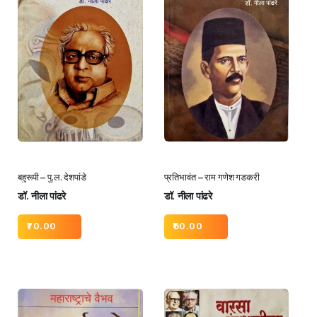
बहुरूपी – पु.ल. देशपांडे
प्रतिभावंत – राम गणेश गडकरी
डॉ. नीला पांढरे
डॉ. नीला पांढरे
70.00
60.00