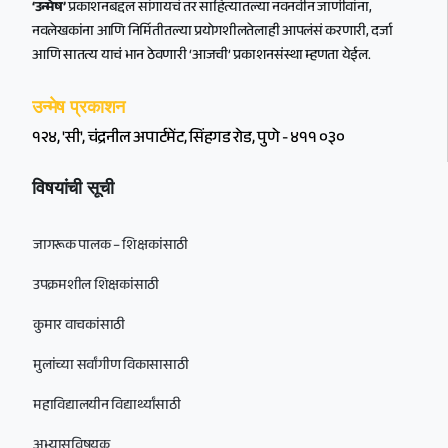
‘उन्मेष’
प्रकाशनबद्दल सांगायचं तर साहित्यातल्या नवनवीन जाणीवांना,
नवलेखकांना आणि निर्मितीतल्या प्रयोगशीलतेलाही आपलंसं करणारी, दर्जा
आणि सातत्य याचं भान ठेवणारी ‘आजची’ प्रकाशनसंस्था म्हणता येईल.
उन्मेष प्रकाशन
१२४, 'सी', चंद्रनील अपार्टमेंट, सिंहगड रोड, पुणे - ४११ ०३०
विषयांची सूची
जागरूक पालक – शिक्षकांसाठी
उपक्रमशील शिक्षकांसाठी
कुमार वाचकांसाठी
मुलांच्या सर्वांगीण विकासासाठी
महाविद्यालयीन विद्यार्थ्यांसाठी
अभ्यासविषयक