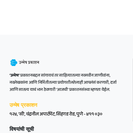
‘उन्मेष’
प्रकाशनबद्दल सांगायचं तर साहित्यातल्या नवनवीन जाणीवांना,
नवलेखकांना आणि निर्मितीतल्या प्रयोगशीलतेलाही आपलंसं करणारी, दर्जा
आणि सातत्य याचं भान ठेवणारी ‘आजची’ प्रकाशनसंस्था म्हणता येईल.
उन्मेष प्रकाशन
१२४, 'सी', चंद्रनील अपार्टमेंट, सिंहगड रोड, पुणे - ४११ ०३०
विषयांची सूची