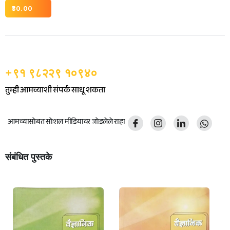
30.00
+९१ ९८२२९ १०९४०
तुम्ही आमच्याशी संपर्क साधू शकता
आमच्यासोबत सोशल मीडियावर जोडलेले राहा
संबंधित पुस्तके