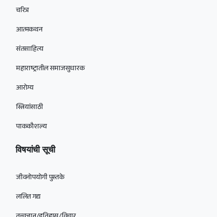
चरित्र
आत्मकथन
संतसाहित्य
महाराष्ट्रातील समाजसुधारक
आरोग्य
स्त्रियांसाठी
पाककौशल्य
विषयांची सूची
जीवनोपयोगी पुस्तके
ललित गद्य
तत्त्वज्ञान/इतिहास/विचार