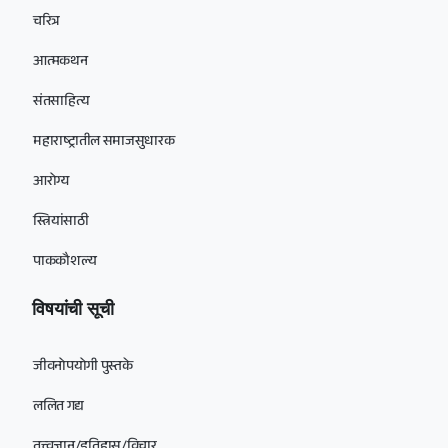
चरित्र
आत्मकथन
संतसाहित्य
महाराष्ट्रातील समाजसुधारक
आरोग्य
स्त्रियांसाठी
पाककौशल्य
विषयांची सूची
जीवनोपयोगी पुस्तके
ललित गद्य
तत्त्वज्ञान/इतिहास/विचार