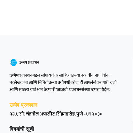
‘उन्मेष’
प्रकाशनबद्दल सांगायचं तर साहित्यातल्या नवनवीन जाणीवांना,
नवलेखकांना आणि निर्मितीतल्या प्रयोगशीलतेलाही आपलंसं करणारी, दर्जा
आणि सातत्य याचं भान ठेवणारी ‘आजची’ प्रकाशनसंस्था म्हणता येईल.
उन्मेष प्रकाशन
१२४, 'सी', चंद्रनील अपार्टमेंट, सिंहगड रोड, पुणे - ४११ ०३०
विषयांची सूची