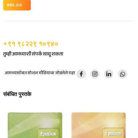
180.00
+९१ ९८२२९ १०९४०
तुम्ही आमच्याशी संपर्क साधू शकता
आमच्यासोबत सोशल मीडियावर जोडलेले राहा
संबंधित पुस्तके