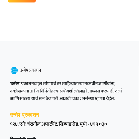
‘उन्मेष’
प्रकाशनबद्दल सांगायचं तर साहित्यातल्या नवनवीन जाणीवांना,
नवलेखकांना आणि निर्मितीतल्या प्रयोगशीलतेलाही आपलंसं करणारी, दर्जा
आणि सातत्य याचं भान ठेवणारी ‘आजची’ प्रकाशनसंस्था म्हणता येईल.
उन्मेष प्रकाशन
१२४, 'सी', चंद्रनील अपार्टमेंट, सिंहगड रोड, पुणे - ४११ ०३०