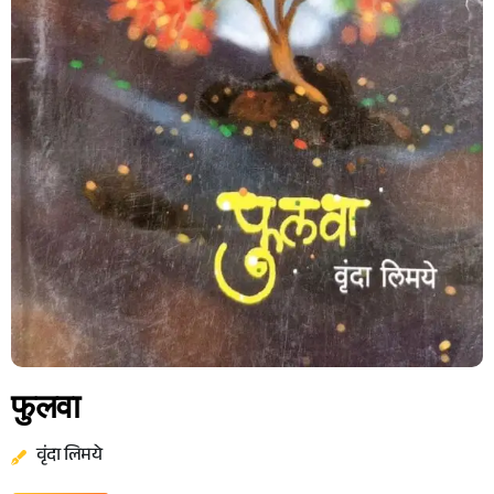
फुलवा
वृंदा लिमये