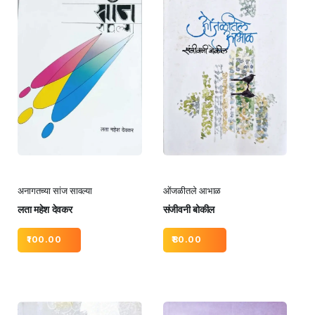
अनागतच्या सांज सावल्या
ओंजळीतले आभाळ
लता महेश देवकर
संजीवनी बोकील
100.00
80.00