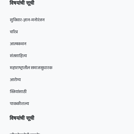
विषयांची सूची
सुविचार-ज्ञान-मनोरंजन
चरित्र
आत्मकथन
संतसाहित्य
महाराष्ट्रातील समाजसुधारक
आरोग्य
स्त्रियांसाठी
पाककौशल्य
विषयांची सूची