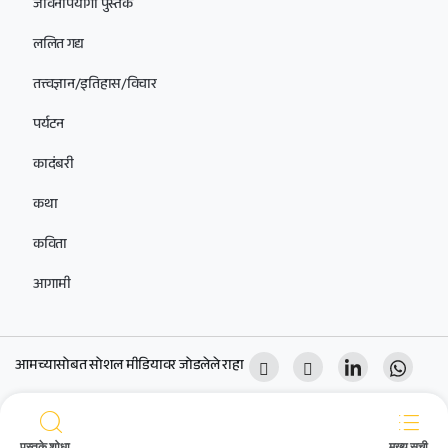
जीवनोपयोगी पुस्तके
ललित गद्य
तत्त्वज्ञान/इतिहास/विचार
पर्यटन
कादंबरी
कथा
कविता
आगामी
आमच्यासोबत सोशल मीडियावर जोडलेले राहा
Copyright 2024 © Unmesh Prakashan. All right reserved. Powered
by
Glorious Fox Media.
पुस्तके शोधा...
मुख्य सूची