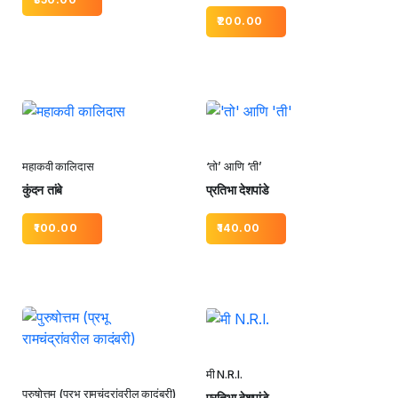
200.00
महाकवी कालिदास
‘तो’ आणि ‘ती’
कुंदन तांबे
प्रतिभा देशपांडे
100.00
140.00
मी N.R.I.
पुरुषोत्तम (प्रभू रामचंद्रांवरील कादंबरी)
प्रतिभा देशपांडे