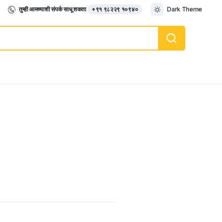
तुम्ही आमच्याशी संपर्क साधू शकता
+९१ ९८२२९ १०९४०
Dark Theme