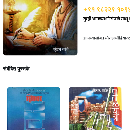
+९१ ९८२२९ १०९
तुम्ही आमच्याशी संपर्क साध
आमच्यासोबत सोशल मीडियावर ज
संबंधित पुस्तके