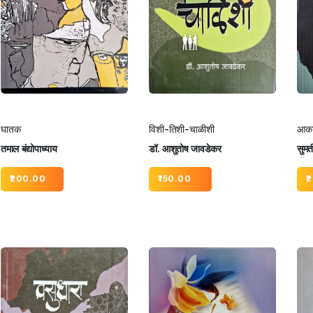
घातक
विशी-तिशी-चाळीशी
आका
तमाल बंद्योपाध्याय
डॉ. आशुतोष जावडेकर
सुमत
200.00
150.00
2