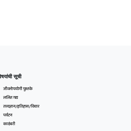
िषयांची सूची
जीवनोपयोगी पुस्तके
ललित गद्य
तत्त्वज्ञान/इतिहास/विचार
पर्यटन
कादंबरी