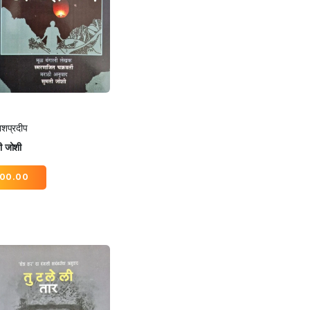
शप्रदीप
ी जोशी
00.00