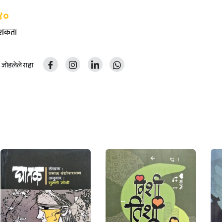
४०
ू शकता
ोडलेले राहा