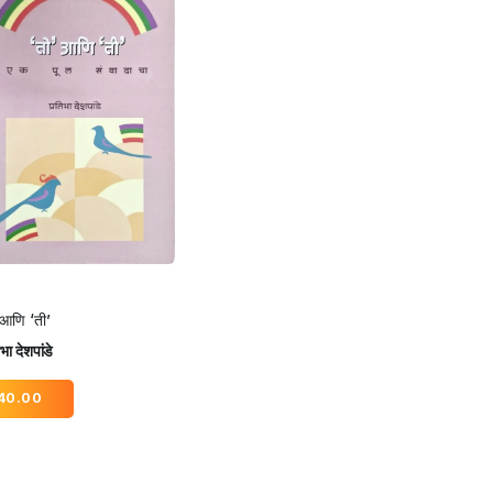
 आणि ‘ती’
भा देशपांडे
40.00