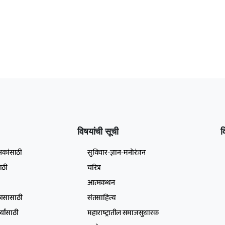
विषयांची सूची
व
षकांसाठी
सुविचार-ज्ञान-मनोरंजन
ाठी
चरित्र
आत्मकथन
िकासासाठी
संतसाहित्य
्यांसाठी
महाराष्ट्रातील समाजसुधारक