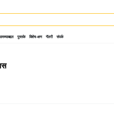
मच्याबद्दल
पुस्तके
विशेष-क्षण
गॅलरी
संपर्क
ास