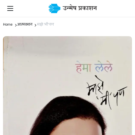
Home
आत्मकथन
माझे ‘मी’पण