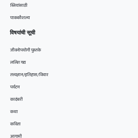
स्त्रियांसाठी
पाककौशल्य
विषयांची सूची
जीवनोपयोगी पुस्तके
ललित गद्य
तत्त्वज्ञान/इतिहास/विचार
पर्यटन
कादंबरी
कथा
कविता
आगामी