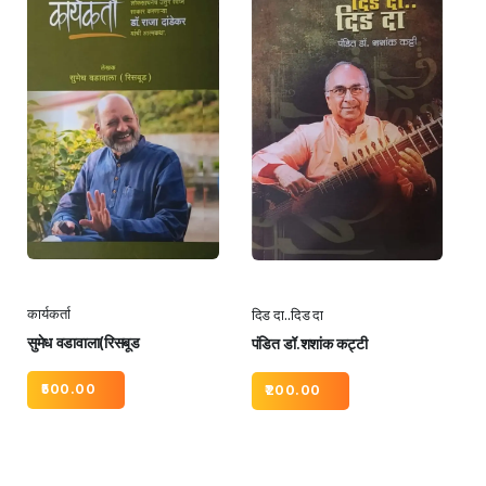
कार्यकर्ता
दिड दा..दिड दा
सुमेध वडावाला(रिसबूड
पंडित डॉ.शशांक कट्टी
500.00
200.00