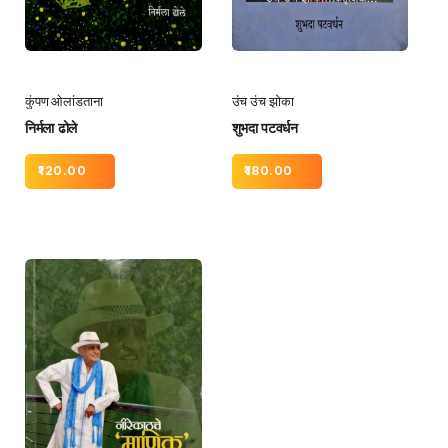
कुंपण ओलांडताना
उंच उंच झोका
निर्मला ढोले
शुभदा पटवर्धन
120.00
180.00