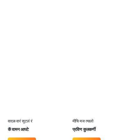
वादळ वारं सुटलं रं
मीचि मज त्यालो
कॅ वामन आपटे
प्रविण कुलकर्णी