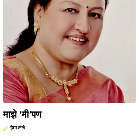
माझे ‘मी’पण
हेमा लेले