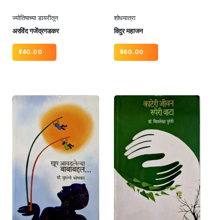
ज्योतिषाच्या डायरीतून
शोधयात्रा
अरविंद गजेंद्रगडकर
विदुर महाजन
140.00
160.00