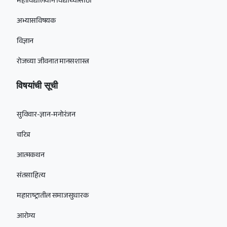
महाविद्यालयीन विद्यार्थ्यांसाठी
अभ्यासविषयक
विज्ञान
रोजच्या जीवनात मानसशास्त्र
विषयांची सूची
सुविचार-ज्ञान-मनोरंजन
चरित्र
आत्मकथन
संतसाहित्य
महाराष्ट्रातील समाजसुधारक
आरोग्य