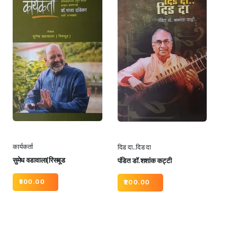
कार्यकर्ता
दिड दा..दिड दा
सुमेध वडावाला(रिसबूड
पंडित डॉ.शशांक कट्टी
500.00
200.00