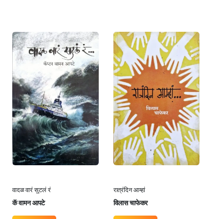
वादळ वारं सुटलं रं
रात्रंदिन आम्हां
कॅ वामन आपटे
विलास चाफेकर