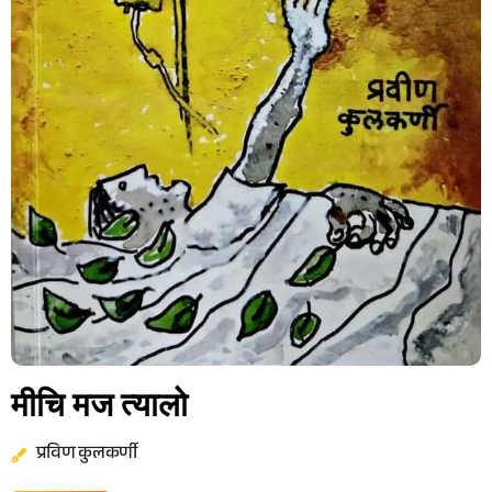
मीचि मज त्यालो
प्रविण कुलकर्णी