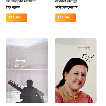
एका स्वरवेड्याची आनंदयात्रा
ज्योतिषाच्या डायरीतून
विदुर महाजन
अरविंद गजेंद्रगडकर
160.00
140.00