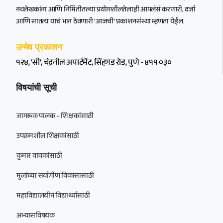
नवलेखकांना आणि निर्मितीतल्या प्रयोगशीलतेलाही आपलंसं करणारी, दर्जा
आणि सातत्य याचं भान ठेवणारी ‘आजची’ प्रकाशनसंस्था म्हणता येईल.
उन्मेष प्रकाशन
१२४, 'सी', चंद्रनील अपार्टमेंट, सिंहगड रोड, पुणे - ४११ ०३०
विषयांची सूची
जागरूक पालक – शिक्षकांसाठी
उपक्रमशील शिक्षकांसाठी
कुमार वाचकांसाठी
मुलांच्या सर्वांगीण विकासासाठी
महाविद्यालयीन विद्यार्थ्यांसाठी
अभ्यासविषयक