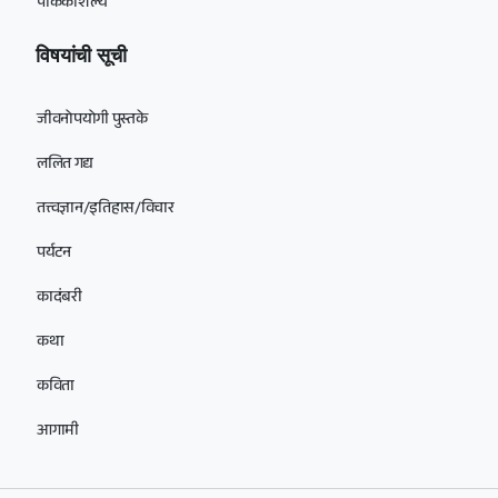
पाककौशल्य
विषयांची सूची
जीवनोपयोगी पुस्तके
ललित गद्य
तत्त्वज्ञान/इतिहास/विचार
पर्यटन
कादंबरी
कथा
कविता
आगामी