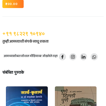
200.00
+९१ ९८२२९ १०९४०
तुम्ही आमच्याशी संपर्क साधू शकता
आमच्यासोबत सोशल मीडियावर जोडलेले राहा
संबंधित पुस्तके