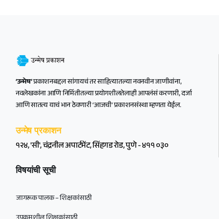
‘उन्मेष’
प्रकाशनबद्दल सांगायचं तर साहित्यातल्या नवनवीन जाणीवांना,
नवलेखकांना आणि निर्मितीतल्या प्रयोगशीलतेलाही आपलंसं करणारी, दर्जा
आणि सातत्य याचं भान ठेवणारी ‘आजची’ प्रकाशनसंस्था म्हणता येईल.
उन्मेष प्रकाशन
१२४, 'सी', चंद्रनील अपार्टमेंट, सिंहगड रोड, पुणे - ४११ ०३०
विषयांची सूची
जागरूक पालक – शिक्षकांसाठी
उपक्रमशील शिक्षकांसाठी