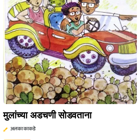
मुलांच्या अडचणी सोडवताना
अलका काकडे