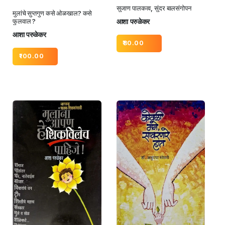
सुजाण पालकत्व, सुंदर बालसंगोपन
मुलांचे सुप्तगुण कसे ओळखाल? कसे
आशा परुळेकर
फुलवाल ?
आशा परुळेकर
80.00
100.00