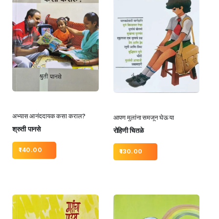
अभ्यास आनंददायक कसा कराल?
आपण मुलांना समजून घेऊ या
श्रुती पानसे
रोहिणी चितळे
140.00
130.00