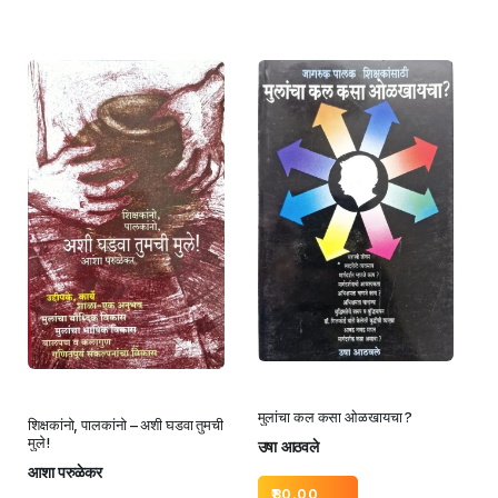
मुलांचा कल कसा ओळखायचा ?
शिक्षकांनो, पालकांनो – अशी घडवा तुमची
मुले!
उषा आठवले
आशा परुळेकर
80.00