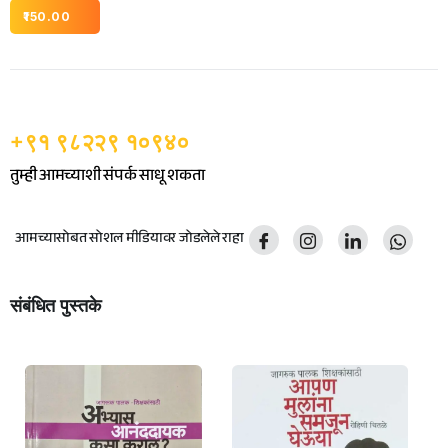
150.00
+९१ ९८२२९ १०९४०
तुम्ही आमच्याशी संपर्क साधू शकता
आमच्यासोबत सोशल मीडियावर जोडलेले राहा
संबंधित पुस्तके