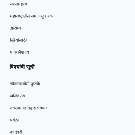
संतसाहित्य
महाराष्ट्रातील समाजसुधारक
आरोग्य
स्त्रियांसाठी
पाककौशल्य
विषयांची सूची
जीवनोपयोगी पुस्तके
ललित गद्य
तत्त्वज्ञान/इतिहास/विचार
पर्यटन
कादंबरी