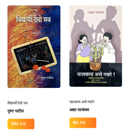
पालकत्व असे नको!
विद्यार्थी देवो भव
आशा परुळेकर
पुष्णा पाटील
60.00
180.00