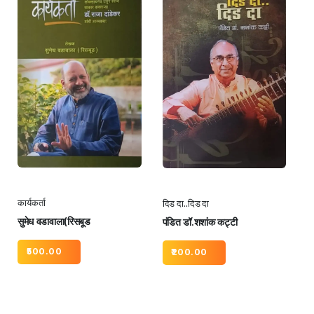
कार्यकर्ता
दिड दा..दिड दा
सुमेध वडावाला(रिसबूड
पंडित डॉ.शशांक कट्टी
500.00
200.00