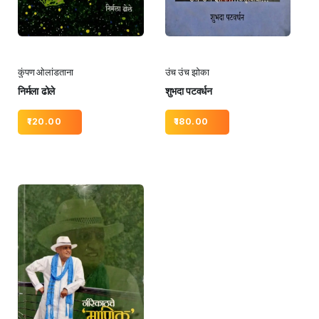
कुंपण ओलांडताना
उंच उंच झोका
निर्मला ढोले
शुभदा पटवर्धन
120.00
180.00