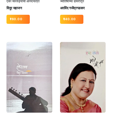
एका स्वरवेड्याची आनंदयात्रा
ज्योतिषाच्या डायरीतून
विदुर महाजन
अरविंद गजेंद्रगडकर
160.00
140.00