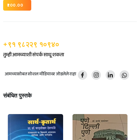
200.00
+९१ ९८२२९ १०९४०
तुम्ही आमच्याशी संपर्क साधू शकता
आमच्यासोबत सोशल मीडियावर जोडलेले राहा
संबंधित पुस्तके