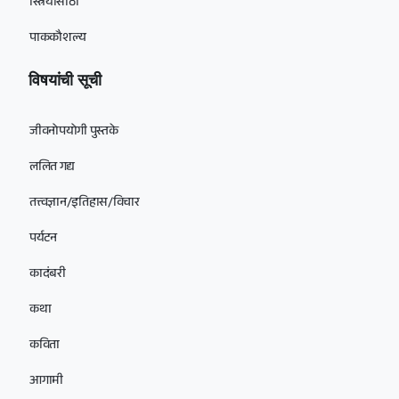
स्त्रियांसाठी
पाककौशल्य
विषयांची सूची
जीवनोपयोगी पुस्तके
ललित गद्य
तत्त्वज्ञान/इतिहास/विचार
पर्यटन
कादंबरी
कथा
कविता
आगामी