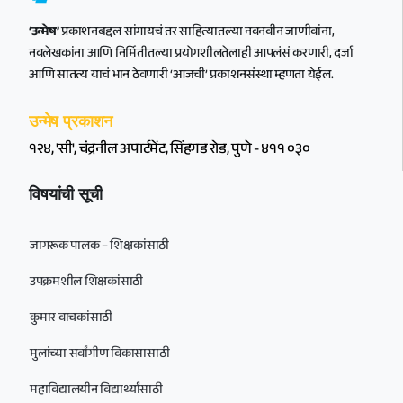
‘उन्मेष’
प्रकाशनबद्दल सांगायचं तर साहित्यातल्या नवनवीन जाणीवांना,
नवलेखकांना आणि निर्मितीतल्या प्रयोगशीलतेलाही आपलंसं करणारी, दर्जा
आणि सातत्य याचं भान ठेवणारी ‘आजची’ प्रकाशनसंस्था म्हणता येईल.
उन्मेष प्रकाशन
१२४, 'सी', चंद्रनील अपार्टमेंट, सिंहगड रोड, पुणे - ४११ ०३०
विषयांची सूची
जागरूक पालक – शिक्षकांसाठी
उपक्रमशील शिक्षकांसाठी
कुमार वाचकांसाठी
मुलांच्या सर्वांगीण विकासासाठी
महाविद्यालयीन विद्यार्थ्यांसाठी