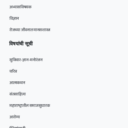
अभ्यासविषयक
विज्ञान
रोजच्या जीवनात मानसशास्त्र
विषयांची सूची
सुविचार-ज्ञान-मनोरंजन
चरित्र
आत्मकथन
संतसाहित्य
महाराष्ट्रातील समाजसुधारक
आरोग्य