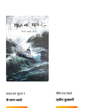
वादळ वारं सुटलं रं
मीचि मज त्यालो
कॅ वामन आपटे
प्रविण कुलकर्णी