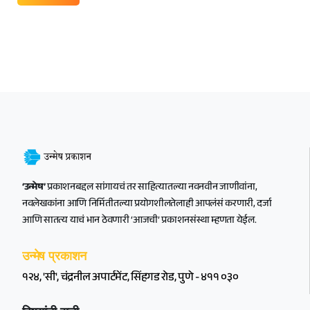
‘उन्मेष’
प्रकाशनबद्दल सांगायचं तर साहित्यातल्या नवनवीन जाणीवांना,
नवलेखकांना आणि निर्मितीतल्या प्रयोगशीलतेलाही आपलंसं करणारी, दर्जा
आणि सातत्य याचं भान ठेवणारी ‘आजची’ प्रकाशनसंस्था म्हणता येईल.
उन्मेष प्रकाशन
१२४, 'सी', चंद्रनील अपार्टमेंट, सिंहगड रोड, पुणे - ४११ ०३०