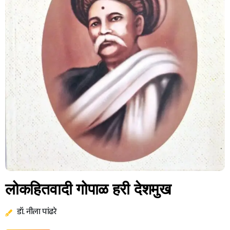
लोकहितवादी गोपाळ हरी देशमुख
डॉ. नीला पांढरे