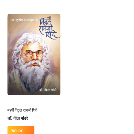
महर्षी विठ्ठल रामजी शिंदे
डॉ. नीला पांढरे
80.00