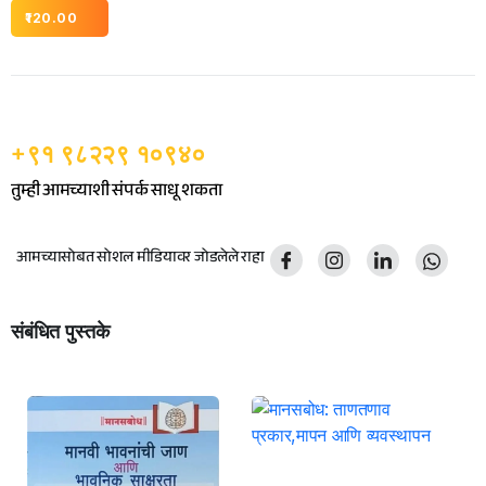
120.00
+९१ ९८२२९ १०९४०
तुम्ही आमच्याशी संपर्क साधू शकता
आमच्यासोबत सोशल मीडियावर जोडलेले राहा
संबंधित पुस्तके