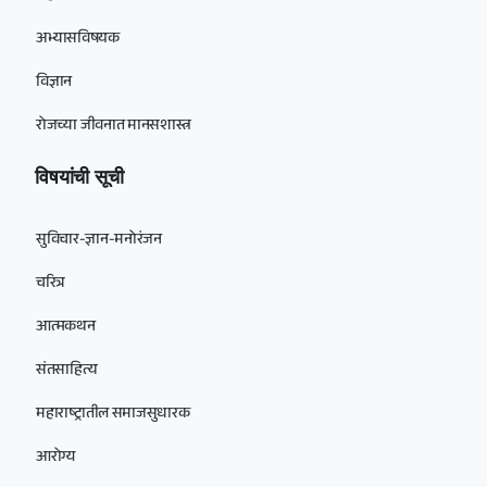
अभ्यासविषयक
विज्ञान
रोजच्या जीवनात मानसशास्त्र
विषयांची सूची
सुविचार-ज्ञान-मनोरंजन
चरित्र
आत्मकथन
संतसाहित्य
महाराष्ट्रातील समाजसुधारक
आरोग्य