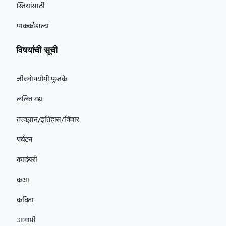
स्त्रियांसाठी
पाककौशल्य
विषयांची सूची
जीवनोपयोगी पुस्तके
ललित गद्य
तत्त्वज्ञान/इतिहास/विचार
पर्यटन
कादंबरी
कथा
कविता
आगामी