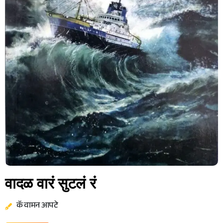
वादळ वारं सुटलं रं
कॅ वामन आपटे