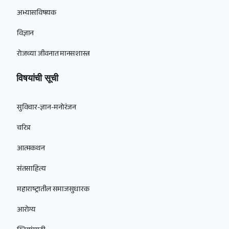
अभ्यासविषयक
विज्ञान
रोजच्या जीवनात मानसशास्त्र
विषयांची सूची
सुविचार-ज्ञान-मनोरंजन
चरित्र
आत्मकथन
संतसाहित्य
महाराष्ट्रातील समाजसुधारक
आरोग्य