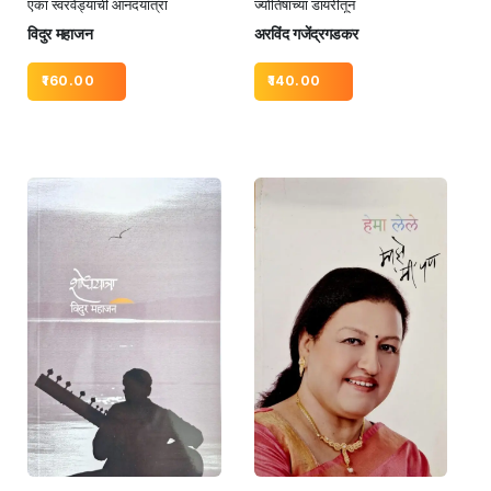
एका स्वरवेड्याची आनंदयात्रा
ज्योतिषाच्या डायरीतून
विदुर महाजन
अरविंद गजेंद्रगडकर
160.00
140.00