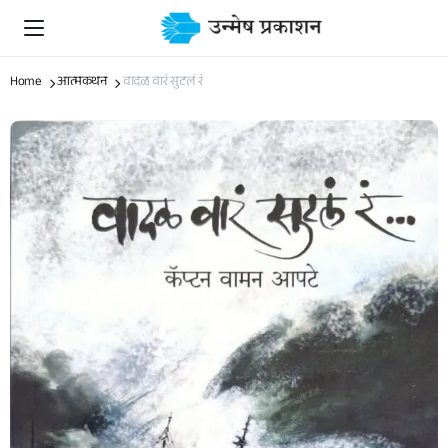
Home
आत्मकथन
वादळ वारं सुटलं रं