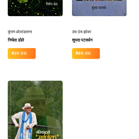
कुंपण ओलांडताना
उंच उंच झोका
निर्मला ढोले
शुभदा पटवर्धन
120.00
180.00