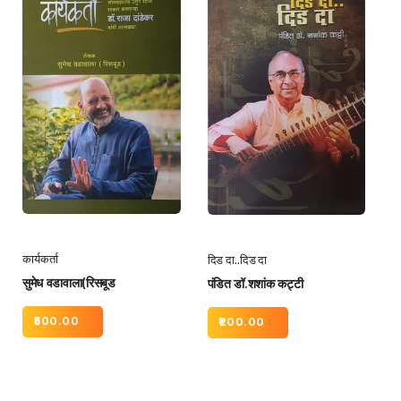
कार्यकर्ता
दिड दा..दिड दा
सुमेध वडावाला(रिसबूड
पंडित डॉ.शशांक कट्टी
500.00
200.00