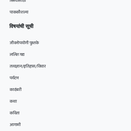
स्त्रियांसाठी
पाककौशल्य
विषयांची सूची
जीवनोपयोगी पुस्तके
ललित गद्य
तत्त्वज्ञान/इतिहास/विचार
पर्यटन
कादंबरी
कथा
कविता
आगामी