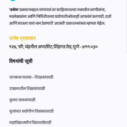
‘उन्मेष’
प्रकाशनबद्दल सांगायचं तर साहित्यातल्या नवनवीन जाणीवांना,
नवलेखकांना आणि निर्मितीतल्या प्रयोगशीलतेलाही आपलंसं करणारी, दर्जा
आणि सातत्य याचं भान ठेवणारी ‘आजची’ प्रकाशनसंस्था म्हणता येईल.
उन्मेष प्रकाशन
१२४, 'सी', चंद्रनील अपार्टमेंट, सिंहगड रोड, पुणे - ४११ ०३०
विषयांची सूची
जागरूक पालक – शिक्षकांसाठी
उपक्रमशील शिक्षकांसाठी
कुमार वाचकांसाठी
मुलांच्या सर्वांगीण विकासासाठी
महाविद्यालयीन विद्यार्थ्यांसाठी