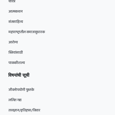
चरित्र
आत्मकथन
संतसाहित्य
महाराष्ट्रातील समाजसुधारक
आरोग्य
स्त्रियांसाठी
पाककौशल्य
विषयांची सूची
जीवनोपयोगी पुस्तके
ललित गद्य
तत्त्वज्ञान/इतिहास/विचार