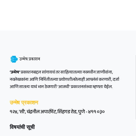
‘उन्मेष’
प्रकाशनबद्दल सांगायचं तर साहित्यातल्या नवनवीन जाणीवांना,
नवलेखकांना आणि निर्मितीतल्या प्रयोगशीलतेलाही आपलंसं करणारी, दर्जा
आणि सातत्य याचं भान ठेवणारी ‘आजची’ प्रकाशनसंस्था म्हणता येईल.
उन्मेष प्रकाशन
१२४, 'सी', चंद्रनील अपार्टमेंट, सिंहगड रोड, पुणे - ४११ ०३०
विषयांची सूची