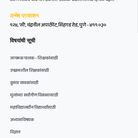
आणि सातत्य याचं भान ठेवणारी ‘आजची’ प्रकाशनसंस्था म्हणता येईल.
उन्मेष प्रकाशन
१२४, 'सी', चंद्रनील अपार्टमेंट, सिंहगड रोड, पुणे - ४११ ०३०
विषयांची सूची
जागरूक पालक – शिक्षकांसाठी
उपक्रमशील शिक्षकांसाठी
कुमार वाचकांसाठी
मुलांच्या सर्वांगीण विकासासाठी
महाविद्यालयीन विद्यार्थ्यांसाठी
अभ्यासविषयक
विज्ञान