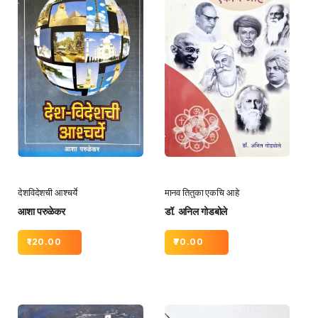
देशविदेशची आश्चर्ये
मानव तितुका एकचि आहे
आशा परुळेकर
डॉ. अनिल गोडबोले
120.00
70.00