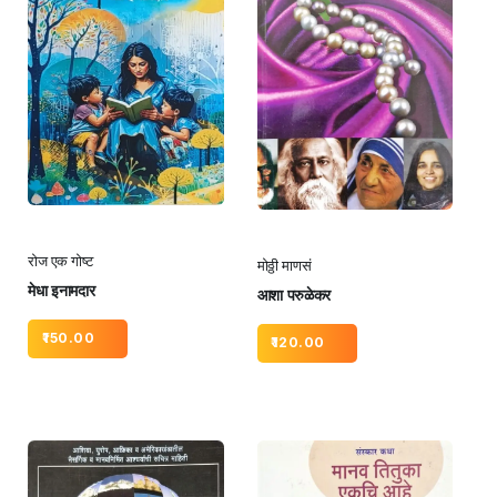
रोज एक गोष्ट
मोठ्ठी माणसं
मेधा इनामदार
आशा परुळेकर
150.00
120.00