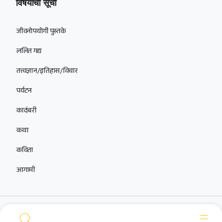
विषयांची सूची
जीवनोपयोगी पुस्तके
ललित गद्य
तत्त्वज्ञान/इतिहास/विचार
पर्यटन
कादंबरी
कथा
कविता
आगामी
आमच्यासोबत सोशल मीडियावर जोडलेले राहा