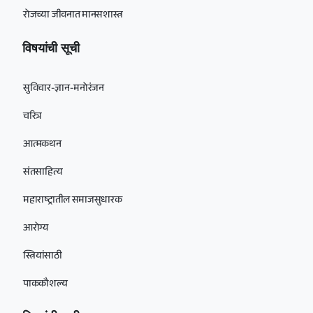
रोजच्या जीवनात मानसशास्त्र
विषयांची सूची
सुविचार-ज्ञान-मनोरंजन
चरित्र
आत्मकथन
संतसाहित्य
महाराष्ट्रातील समाजसुधारक
आरोग्य
स्त्रियांसाठी
पाककौशल्य