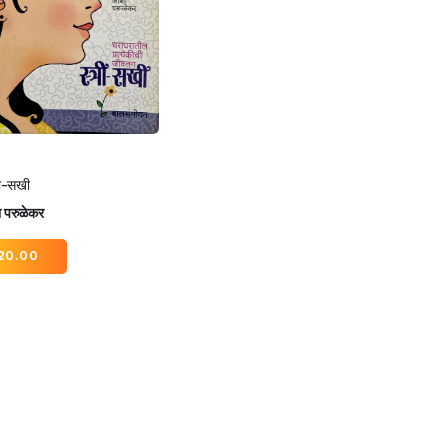
री-सखी
 परुळेकर
20.00