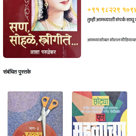
+९१ ९८२२९ १०९
तुम्ही आमच्याशी संपर्क साध
आमच्यासोबत सोशल मीडियावर ज
संबंधित पुस्तके