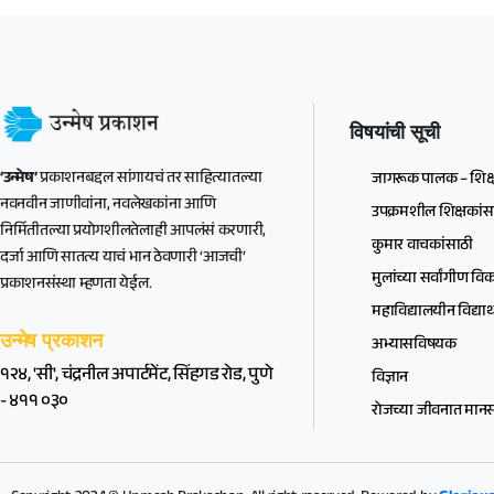
विषयांची सूची
‘उन्मेष’
प्रकाशनबद्दल सांगायचं तर साहित्यातल्या
जागरूक पालक – शिक्
नवनवीन जाणीवांना, नवलेखकांना आणि
उपक्रमशील शिक्षकांस
निर्मितीतल्या प्रयोगशीलतेलाही आपलंसं करणारी,
कुमार वाचकांसाठी
दर्जा आणि सातत्य याचं भान ठेवणारी ‘आजची’
मुलांच्या सर्वांगीण व
प्रकाशनसंस्था म्हणता येईल.
महाविद्यालयीन विद्यार्थ
उन्मेष प्रकाशन
अभ्यासविषयक
१२४, 'सी', चंद्रनील अपार्टमेंट, सिंहगड रोड, पुणे
विज्ञान
- ४११ ०३०
रोजच्या जीवनात मानसश