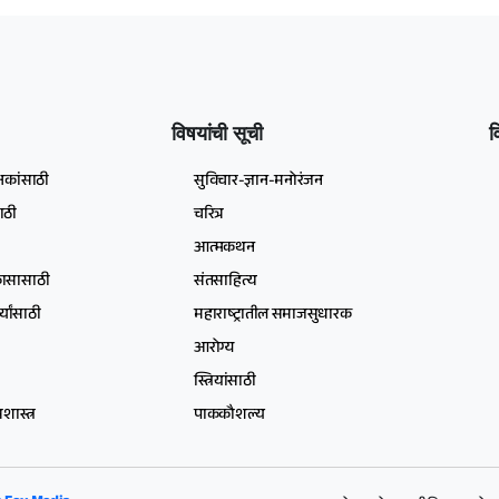
विषयांची सूची
व
षकांसाठी
सुविचार-ज्ञान-मनोरंजन
ाठी
चरित्र
आत्मकथन
िकासासाठी
संतसाहित्य
्यांसाठी
महाराष्ट्रातील समाजसुधारक
आरोग्य
स्त्रियांसाठी
ास्त्र
पाककौशल्य