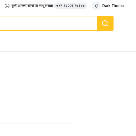
तुम्ही आमच्याशी संपर्क साधू शकता
+९१ ९८२२९ १०९४०
Dark Theme