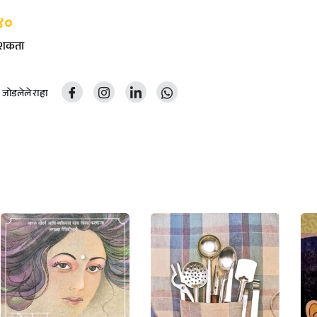
४०
ू शकता
ोडलेले राहा