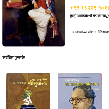
+९१ ९८२२९ १०९
तुम्ही आमच्याशी संपर्क साध
आमच्यासोबत सोशल मीडियावर ज
संबंधित पुस्तके