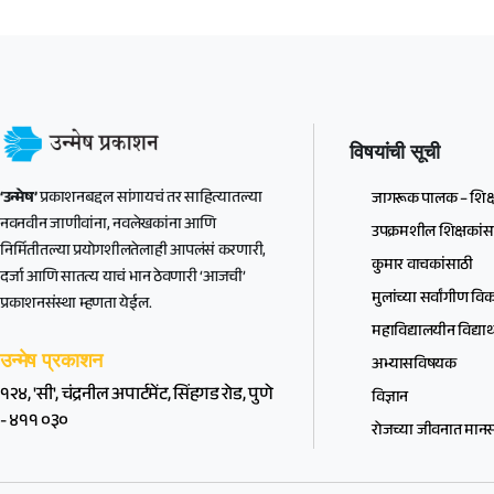
विषयांची सूची
‘उन्मेष’
प्रकाशनबद्दल सांगायचं तर साहित्यातल्या
जागरूक पालक – शिक्
नवनवीन जाणीवांना, नवलेखकांना आणि
उपक्रमशील शिक्षकांस
निर्मितीतल्या प्रयोगशीलतेलाही आपलंसं करणारी,
कुमार वाचकांसाठी
दर्जा आणि सातत्य याचं भान ठेवणारी ‘आजची’
मुलांच्या सर्वांगीण व
प्रकाशनसंस्था म्हणता येईल.
महाविद्यालयीन विद्यार्थ
उन्मेष प्रकाशन
अभ्यासविषयक
१२४, 'सी', चंद्रनील अपार्टमेंट, सिंहगड रोड, पुणे
विज्ञान
- ४११ ०३०
रोजच्या जीवनात मानसश