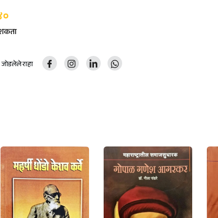
४०
ू शकता
ोडलेले राहा