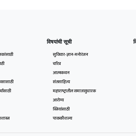
विषयांची सूची
व
षकांसाठी
सुविचार-ज्ञान-मनोरंजन
ाठी
चरित्र
आत्मकथन
िकासासाठी
संतसाहित्य
्यांसाठी
महाराष्ट्रातील समाजसुधारक
आरोग्य
स्त्रियांसाठी
ास्त्र
पाककौशल्य