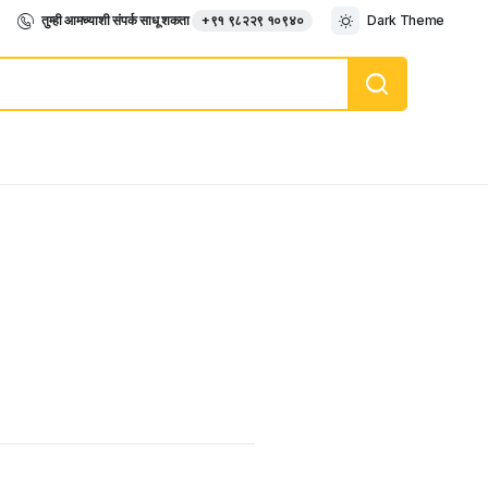
तुम्ही आमच्याशी संपर्क साधू शकता
+९१ ९८२२९ १०९४०
Dark Theme