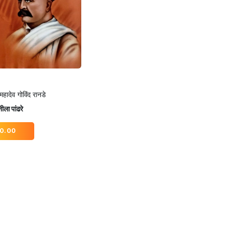
 महादेव गोविंद रानडे
ीला पांढरे
0.00