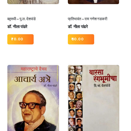
बहुरूपी – पु.ल. देशपांडे
प्रतिभावंत – राम गणेश गडकरी
डॉ. नीला पांढरे
डॉ. नीला पांढरे
70.00
60.00