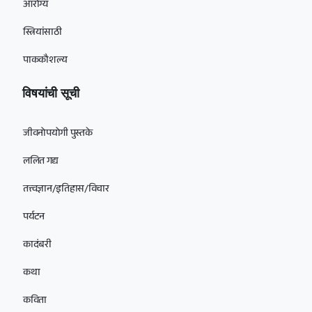
आरोग्य
स्त्रियांसाठी
पाककौशल्य
विषयांची सूची
जीवनोपयोगी पुस्तके
ललित गद्य
तत्त्वज्ञान/इतिहास/विचार
पर्यटन
कादंबरी
कथा
कविता