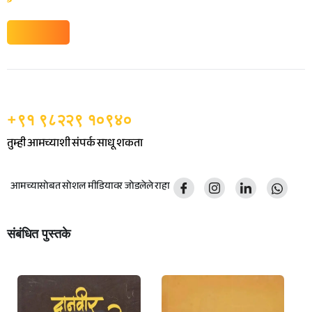
+९१ ९८२२९ १०९४०
तुम्ही आमच्याशी संपर्क साधू शकता
आमच्यासोबत सोशल मीडियावर जोडलेले राहा
संबंधित पुस्तके