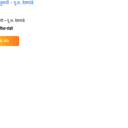
पी – पु.ल. देशपांडे
ीला पांढरे
0.00