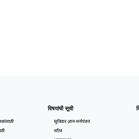
विषयांची सूची
व
षकांसाठी
सुविचार-ज्ञान-मनोरंजन
ाठी
चरित्र