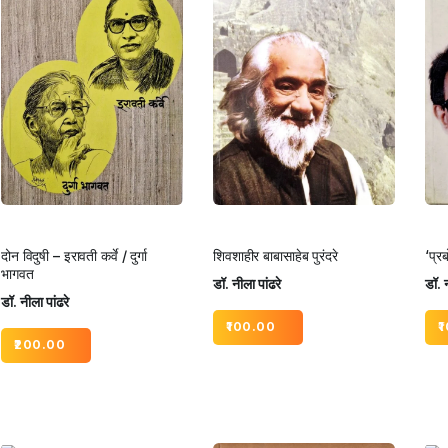
दोन विदुषी – इरावती कर्वे / दुर्गा
शिवशाहीर बाबासाहेब पुरंदरे
‘प्र
भागवत
डॉ. नीला पांढरे
डॉ. न
डॉ. नीला पांढरे
100.00
1
200.00