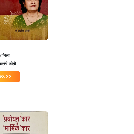
ध लिला
वासंती जोशी
50.00