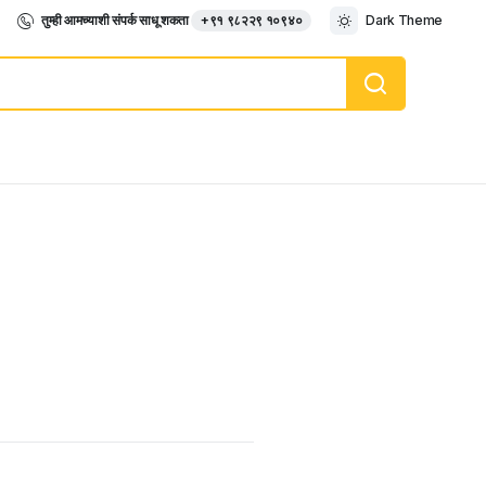
तुम्ही आमच्याशी संपर्क साधू शकता
+९१ ९८२२९ १०९४०
Dark Theme