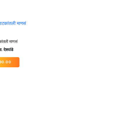
ांतली माणसं
ा. देशपांडे
80.00