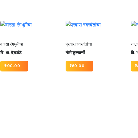
वारसा रंगभूमीचा
प्रवास स्वरवंतांचा
नाटक
वि. भा. देशपांडे
गौरी कुलकर्णी
वि. भ
200.00
160.00
1