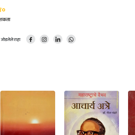
४०
ू शकता
ोडलेले राहा