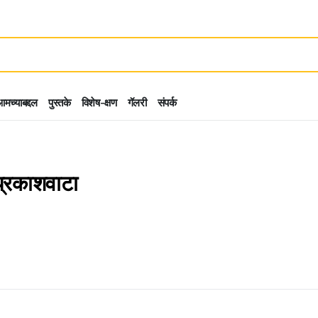
मच्याबद्दल
पुस्तके
विशेष-क्षण
गॅलरी
संपर्क
्रकाशवाटा