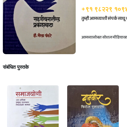
+९१ ९८२२९ १०९
तुम्ही आमच्याशी संपर्क साध
आमच्यासोबत सोशल मीडियावर ज
संबंधित पुस्तके