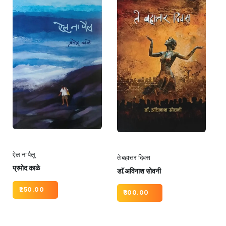
ऐल ना पैलू
ते बहात्तर दिवस
प्रमोद काळे
डाॅ.अविनाश सोवनी
250.00
300.00