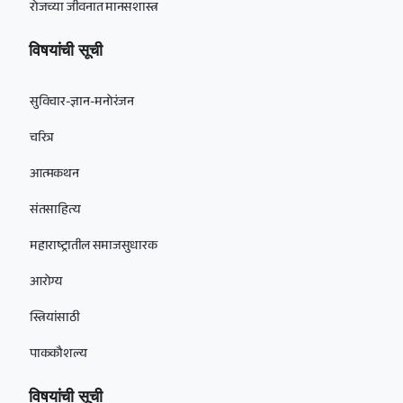
रोजच्या जीवनात मानसशास्त्र
विषयांची सूची
सुविचार-ज्ञान-मनोरंजन
चरित्र
आत्मकथन
संतसाहित्य
महाराष्ट्रातील समाजसुधारक
आरोग्य
स्त्रियांसाठी
पाककौशल्य
विषयांची सूची