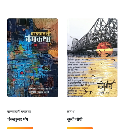
बंगगंध
वास्तवदर्शी बंगकथा
सुमती जोशी
चंचलकुमार घोष