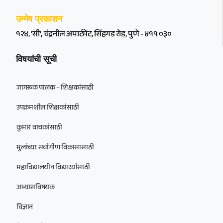
उन्मेष प्रकाशन
१२४, 'सी', चंद्रनील अपार्टमेंट, सिंहगड रोड, पुणे - ४११ ०३०
विषयांची सूची
जागरूक पालक – शिक्षकांसाठी
उपक्रमशील शिक्षकांसाठी
कुमार वाचकांसाठी
मुलांच्या सर्वांगीण विकासासाठी
महाविद्यालयीन विद्यार्थ्यांसाठी
अभ्यासविषयक
विज्ञान