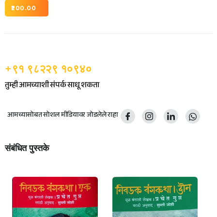
200.00
+९१ ९८२२९ १०९४०
तुम्ही आमच्याशी संपर्क साधू शकता
आमच्यासोबत सोशल मीडियावर जोडलेले राहा
संबंधित पुस्तके