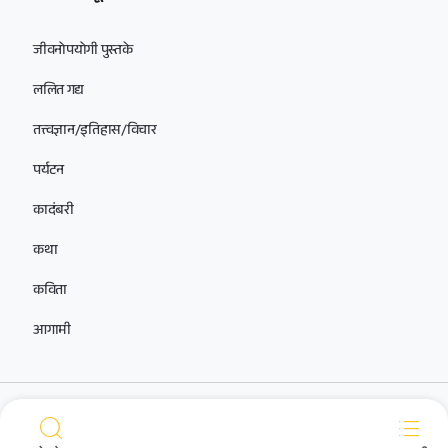
जीवनोपयोगी पुस्तके
ललित गद्य
तत्त्वज्ञान/इतिहास/विचार
पर्यटन
कादंबरी
कथा
कविता
आगामी
आमच्यासोबत सोशल मीडियावर जोडलेले राहा