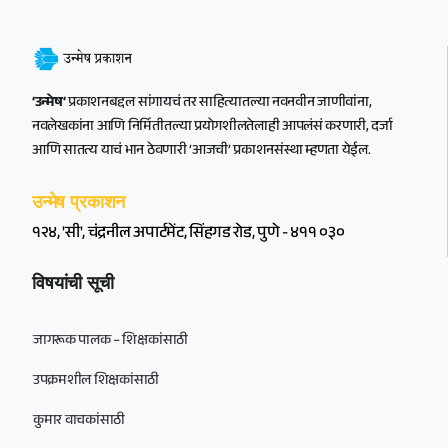
‘उन्मेष’
प्रकाशनबद्दल सांगायचं तर साहित्यातल्या नवनवीन जाणीवांना,
नवलेखकांना आणि निर्मितीतल्या प्रयोगशीलतेलाही आपलंसं करणारी, दर्जा
आणि सातत्य याचं भान ठेवणारी ‘आजची’ प्रकाशनसंस्था म्हणता येईल.
उन्मेष प्रकाशन
१२४, 'सी', चंद्रनील अपार्टमेंट, सिंहगड रोड, पुणे - ४११ ०३०
विषयांची सूची
जागरूक पालक – शिक्षकांसाठी
उपक्रमशील शिक्षकांसाठी
कुमार वाचकांसाठी