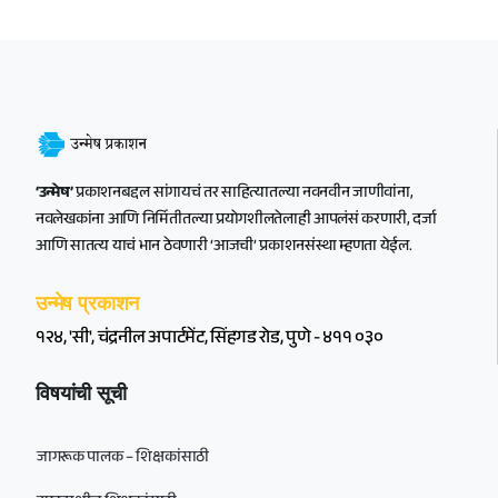
‘उन्मेष’
प्रकाशनबद्दल सांगायचं तर साहित्यातल्या नवनवीन जाणीवांना,
नवलेखकांना आणि निर्मितीतल्या प्रयोगशीलतेलाही आपलंसं करणारी, दर्जा
आणि सातत्य याचं भान ठेवणारी ‘आजची’ प्रकाशनसंस्था म्हणता येईल.
उन्मेष प्रकाशन
१२४, 'सी', चंद्रनील अपार्टमेंट, सिंहगड रोड, पुणे - ४११ ०३०
विषयांची सूची
जागरूक पालक – शिक्षकांसाठी