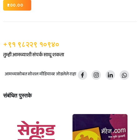
200.00
+९१ ९८२२९ १०९४०
तुम्ही आमच्याशी संपर्क साधू शकता
आमच्यासोबत सोशल मीडियावर जोडलेले राहा
संबंधित पुस्तके