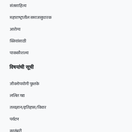
संतसाहित्य
महाराष्ट्रातील समाजसुधारक
आरोग्य
स्त्रियांसाठी
पाककौशल्य
विषयांची सूची
जीवनोपयोगी पुस्तके
ललित गद्य
तत्त्वज्ञान/इतिहास/विचार
पर्यटन
कादंबरी