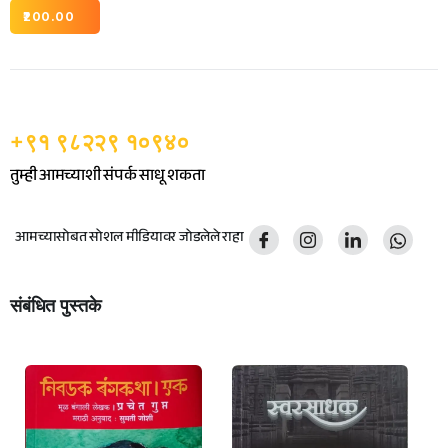
200.00
+९१ ९८२२९ १०९४०
तुम्ही आमच्याशी संपर्क साधू शकता
आमच्यासोबत सोशल मीडियावर जोडलेले राहा
संबंधित पुस्तके