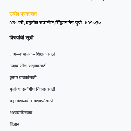
उन्मेष प्रकाशन
१२४, 'सी', चंद्रनील अपार्टमेंट, सिंहगड रोड, पुणे - ४११ ०३०
विषयांची सूची
जागरूक पालक – शिक्षकांसाठी
उपक्रमशील शिक्षकांसाठी
कुमार वाचकांसाठी
मुलांच्या सर्वांगीण विकासासाठी
महाविद्यालयीन विद्यार्थ्यांसाठी
अभ्यासविषयक
विज्ञान