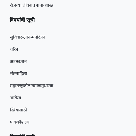
रोजच्या जीवनात मानसशास्त्र
विषयांची सूची
सुविचार-ज्ञान-मनोरंजन
चरित्र
आत्मकथन
संतसाहित्य
महाराष्ट्रातील समाजसुधारक
आरोग्य
स्त्रियांसाठी
पाककौशल्य