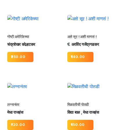
गोष्टी अमेरिकेच्या
असे सूर ! अशी माणसं !
चंद्रशेखर कोल्हटकर
पं. अरविंद गजेंद्रगडकर
250.00
140.00
लग्नानंतर
मिळवतीची पोतडी
मेधा राजहंस
विद्या बाळ , मेधा राजहंस
120.00
150.00