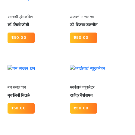
अमरुची प्रेमकविता
आठवणी माणसांच्या
डॉ. लिली जोशी
डॉ. विजया फडणीस
250.00
250.00
मन सजल घन
भगवंताचं न्यूजलेटर
मृणालिनी चितळे
राजेंद्र वैशंपायन
150.00
250.00