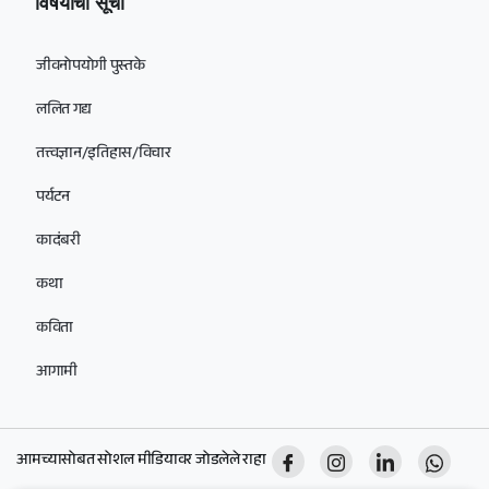
विषयांची सूची
जीवनोपयोगी पुस्तके
ललित गद्य
तत्त्वज्ञान/इतिहास/विचार
पर्यटन
कादंबरी
कथा
कविता
आगामी
आमच्यासोबत सोशल मीडियावर जोडलेले राहा