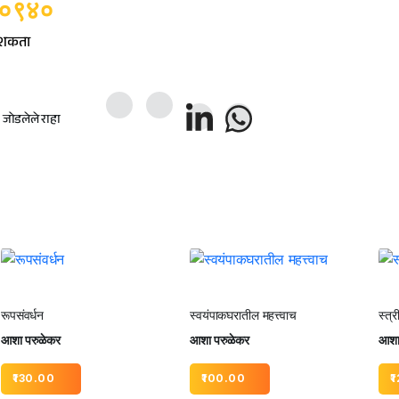
१०९४०
ू शकता
ोडलेले राहा
रूपसंवर्धन
स्वयंपाकघरातील महत्त्वाच
स्त्
आशा परुळेकर
आशा परुळेकर
आशा
130.00
100.00
1