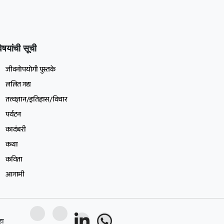
िषयांची सूची
जीवनोपयोगी पुस्तके
ललित गद्य
तत्त्वज्ञान/इतिहास/विचार
पर्यटन
कादंबरी
कथा
कविता
आगामी
हा