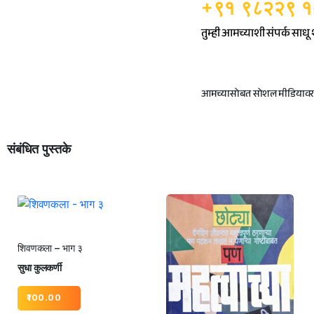
+९१ ९८२२९ 
तुम्ही आमच्याशी संपर्क साध
आमच्यासोबत सोशल मीडियावर ज
संबंधित पुस्तके
शिवणकला – भाग ३
सुधा कुलकर्णी
100.00