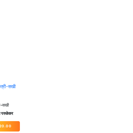
री-सखी
 परुळेकर
20.00