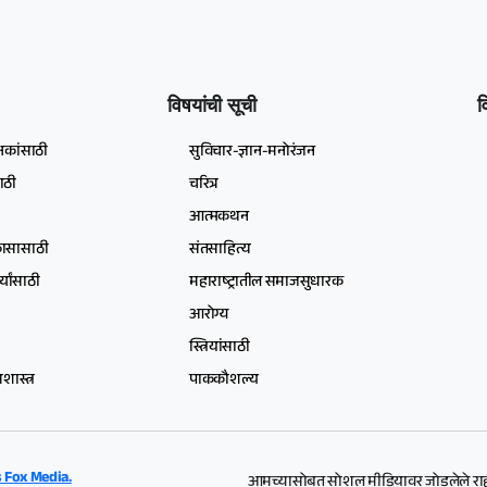
विषयांची सूची
व
षकांसाठी
सुविचार-ज्ञान-मनोरंजन
ाठी
चरित्र
आत्मकथन
िकासासाठी
संतसाहित्य
्यांसाठी
महाराष्ट्रातील समाजसुधारक
आरोग्य
स्त्रियांसाठी
ास्त्र
पाककौशल्य
 Fox Media.
आमच्यासोबत सोशल मीडियावर जोडलेले रा