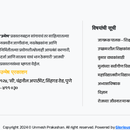
विषयांची सूची
‘उन्मेष’
प्रकाशनबद्दल सांगायचं तर साहित्यातल्या
जागरूक पालक – शिक्
नवनवीन जाणीवांना, नवलेखकांना आणि
उपक्रमशील शिक्षकांस
निर्मितीतल्या प्रयोगशीलतेलाही आपलंसं करणारी,
दर्जा आणि सातत्य याचं भान ठेवणारी ‘आजची’
कुमार वाचकांसाठी
प्रकाशनसंस्था म्हणता येईल.
मुलांच्या सर्वांगीण व
उन्मेष प्रकाशन
महाविद्यालयीन विद्यार्थ
१२४, 'सी', चंद्रनील अपार्टमेंट, सिंहगड रोड, पुणे
अभ्यासविषयक
- ४११ ०३०
विज्ञान
रोजच्या जीवनात मानसश
Copyright 2024 © Unmesh Prakashan. All right reserved. Powered by
Glorious