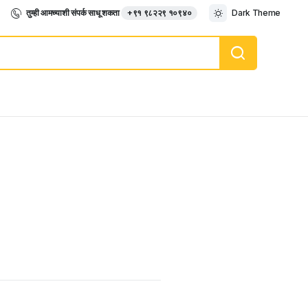
तुम्ही आमच्याशी संपर्क साधू शकता
+९१ ९८२२९ १०९४०
Dark Theme