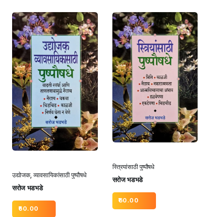
स्त्रियांसाठी पुष्पौषधे
उद्योजक, व्यावसायिकांसाठी पुष्पौषधे
सरोज भडभडे
सरोज भडभडे
60.00
60.00