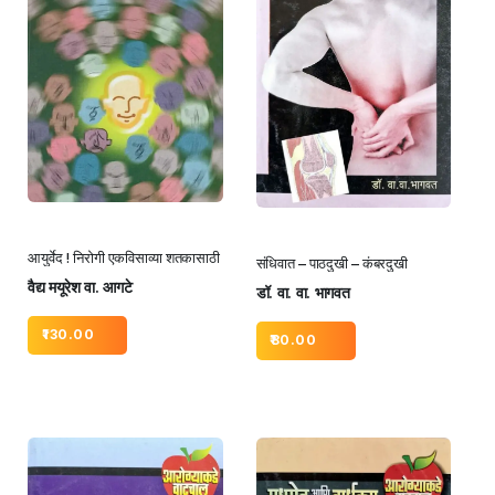
आयुर्वेद ! निरोगी एकविसाव्या शतकासाठी
संधिवात – पाठदुखी – कंबरदुखी
वैद्य मयूरेश वा. आगटे
डॉ. वा. वा. भागवत
130.00
80.00