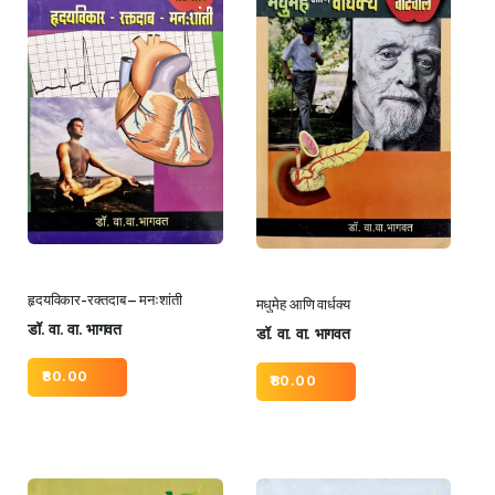
हृदयविकार-रक्तदाब – मनःशांती
मधुमेह आणि वार्धक्य
डॉ. वा. वा. भागवत
डॉ. वा. वा. भागवत
80.00
80.00