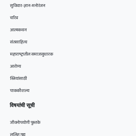
सुविचार-ज्ञान-मनोरंजन
चरित्र
आत्मकथन
संतसाहित्य
महाराष्ट्रातील समाजसुधारक
आरोग्य
स्त्रियांसाठी
पाककौशल्य
विषयांची सूची
जीवनोपयोगी पुस्तके
ललित गद्य