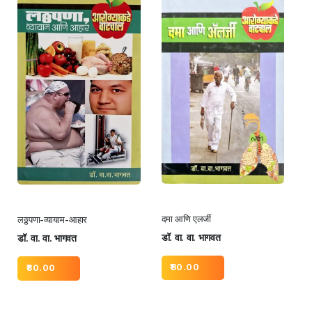
दमा आणि एलर्जी
लठ्ठपणा-व्यायाम-आहार
डॉ. वा. वा. भागवत
डॉ. वा. वा. भागवत
80.00
80.00