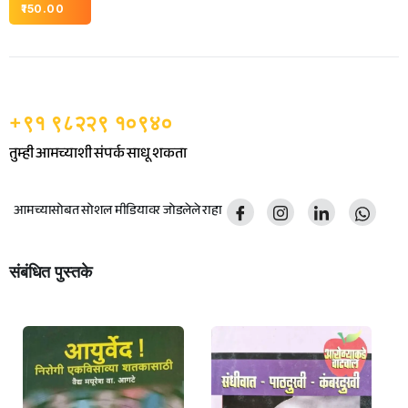
150.00
+९१ ९८२२९ १०९४०
तुम्ही आमच्याशी संपर्क साधू शकता
आमच्यासोबत सोशल मीडियावर जोडलेले राहा
संबंधित पुस्तके