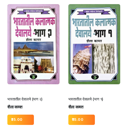
भारतातील देवालये (भाग २)
भारतातील देवालये (भाग १)
शैला कामत
शैला कामत
35.00
35.00