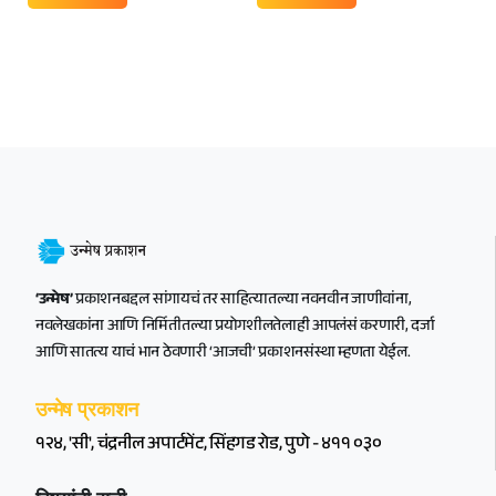
‘उन्मेष’
प्रकाशनबद्दल सांगायचं तर साहित्यातल्या नवनवीन जाणीवांना,
नवलेखकांना आणि निर्मितीतल्या प्रयोगशीलतेलाही आपलंसं करणारी, दर्जा
आणि सातत्य याचं भान ठेवणारी ‘आजची’ प्रकाशनसंस्था म्हणता येईल.
उन्मेष प्रकाशन
१२४, 'सी', चंद्रनील अपार्टमेंट, सिंहगड रोड, पुणे - ४११ ०३०