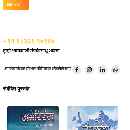
350.00
+९१ ९८२२९ १०९४०
तुम्ही आमच्याशी संपर्क साधू शकता
आमच्यासोबत सोशल मीडियावर जोडलेले राहा
संबंधित पुस्तके