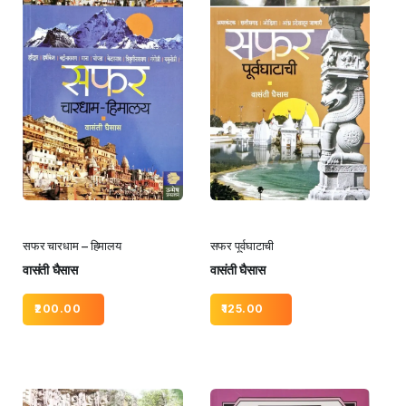
सफर चारधाम – हिमालय
सफर पूर्वघाटाची
वासंती घैसास
वासंती घैसास
200.00
125.00