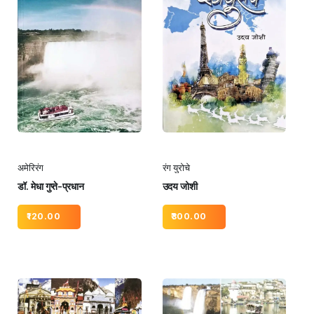
अमेरिरंग
रंग युरोचे
डॉ. मेधा गुप्ते-प्रधान
उदय जोशी
120.00
300.00