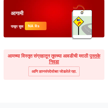
आगामी
NA Rs
पासून सुरू
आमच्या विस्तृत संग्रहातून तुमच्या आवडीची मराठी
पुस्तके
निवडा
आणि ज्ञानसंपदेसोबत जोडलेले रहा.