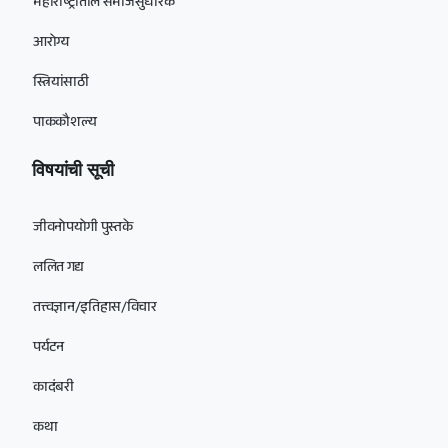
महाराष्ट्रातील समाजसुधारक
आरोग्य
स्त्रियांसाठी
पाककौशल्य
विषयांची सूची
जीवनोपयोगी पुस्तके
ललित गद्य
तत्त्वज्ञान/इतिहास/विचार
पर्यटन
कादंबरी
कथा