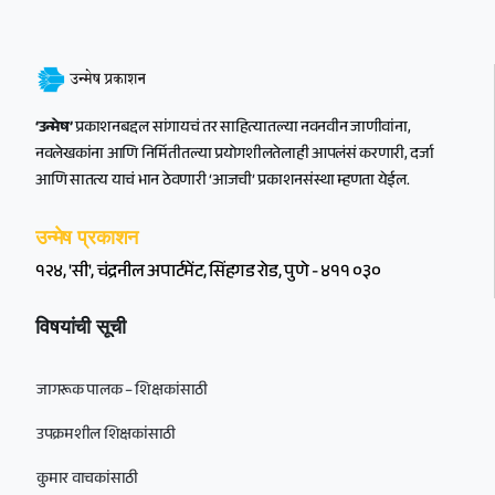
‘उन्मेष’
प्रकाशनबद्दल सांगायचं तर साहित्यातल्या नवनवीन जाणीवांना,
नवलेखकांना आणि निर्मितीतल्या प्रयोगशीलतेलाही आपलंसं करणारी, दर्जा
आणि सातत्य याचं भान ठेवणारी ‘आजची’ प्रकाशनसंस्था म्हणता येईल.
उन्मेष प्रकाशन
१२४, 'सी', चंद्रनील अपार्टमेंट, सिंहगड रोड, पुणे - ४११ ०३०
विषयांची सूची
जागरूक पालक – शिक्षकांसाठी
उपक्रमशील शिक्षकांसाठी
कुमार वाचकांसाठी