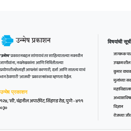
विषयांची सूच
जागरूक पाल
‘उन्मेष’
प्रकाशनबद्दल सांगायचं तर साहित्यातल्या नवनवीन
उपक्रमशील 
जाणीवांना, नवलेखकांना आणि निर्मितीतल्या
प्रयोगशीलतेलाही आपलंसं करणारी, दर्जा आणि सातत्य याचं
कुमार वाचक
भान ठेवणारी ‘आजची’ प्रकाशनसंस्था म्हणता येईल.
मुलांच्या स
महाविद्यालयी
उन्मेष प्रकाशन
अभ्यासवि
१२४, 'सी', चंद्रनील अपार्टमेंट, सिंहगड रोड, पुणे - ४११
विज्ञान
०३०
रोजच्या जी