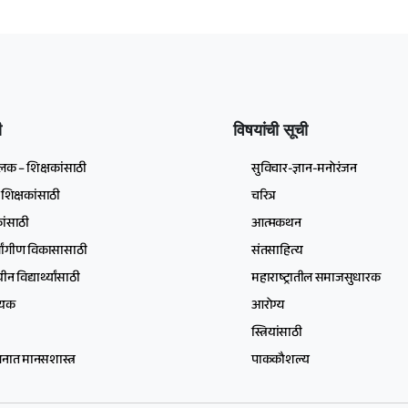
ी
विषयांची सूची
क – शिक्षकांसाठी
सुविचार-ज्ञान-मनोरंजन
शिक्षकांसाठी
चरित्र
ांसाठी
आत्मकथन
र्वांगीण विकासासाठी
संतसाहित्य
न विद्यार्थ्यांसाठी
महाराष्ट्रातील समाजसुधारक
षयक
आरोग्य
स्त्रियांसाठी
वनात मानसशास्त्र
पाककौशल्य