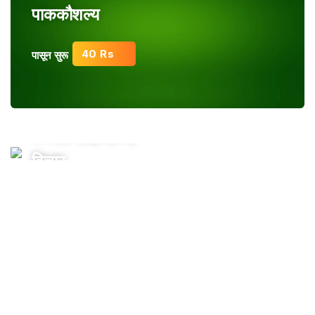
पाककौशल्य
40 Rs
पासून सुरू
तत्त्वज्ञान/इतिहास/
विचार
100 Rs
पासून सुरू