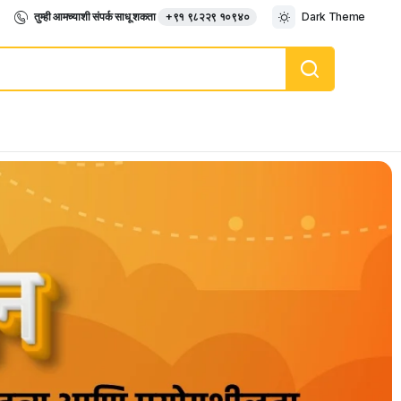
तुम्ही आमच्याशी संपर्क साधू शकता
+९१ ९८२२९ १०९४०
Dark Theme