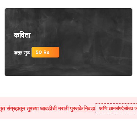
कविता
50 Rs
पासून सुरू
तृत संग्रहातून तुमच्या आवडीची मराठी
पुस्तके निवडा
आणि ज्ञानसंपदेसोबत ज