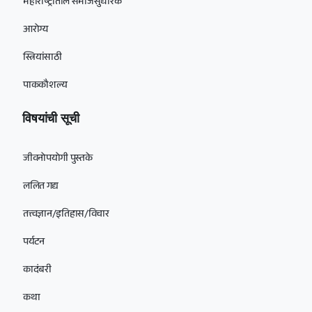
महाराष्ट्रातील समाजसुधारक
आरोग्य
स्त्रियांसाठी
पाककौशल्य
विषयांची सूची
जीवनोपयोगी पुस्तके
ललित गद्य
तत्त्वज्ञान/इतिहास/विचार
पर्यटन
कादंबरी
कथा