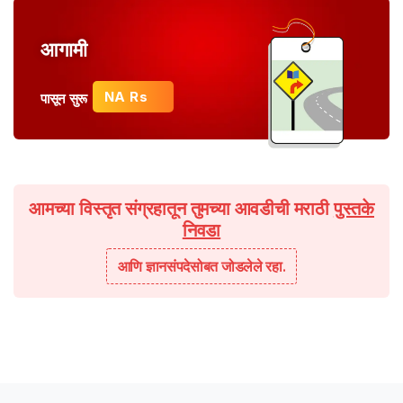
आगामी
NA Rs
पासून सुरू
आमच्या विस्तृत संग्रहातून तुमच्या आवडीची मराठी
पुस्तके
निवडा
आणि ज्ञानसंपदेसोबत जोडलेले रहा.