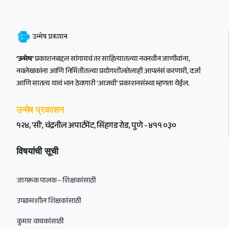
‘उन्मेष’
प्रकाशनबद्दल सांगायचं तर साहित्यातल्या नवनवीन जाणीवांना,
नवलेखकांना आणि निर्मितीतल्या प्रयोगशीलतेलाही आपलंसं करणारी, दर्जा
आणि सातत्य याचं भान ठेवणारी ‘आजची’ प्रकाशनसंस्था म्हणता येईल.
उन्मेष प्रकाशन
१२४, 'सी', चंद्रनील अपार्टमेंट, सिंहगड रोड, पुणे - ४११ ०३०
विषयांची सूची
जागरूक पालक – शिक्षकांसाठी
उपक्रमशील शिक्षकांसाठी
कुमार वाचकांसाठी