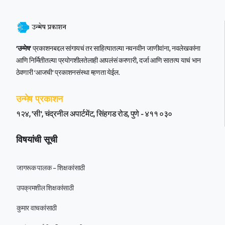
‘उन्मेष’
प्रकाशनबद्दल सांगायचं तर साहित्यातल्या नवनवीन जाणीवांना, नवलेखकांना
आणि निर्मितीतल्या प्रयोगशीलतेलाही आपलंसं करणारी, दर्जा आणि सातत्य याचं भान
ठेवणारी ‘आजची’ प्रकाशनसंस्था म्हणता येईल.
उन्मेष प्रकाशन
१२४, 'सी', चंद्रनील अपार्टमेंट, सिंहगड रोड, पुणे - ४११ ०३०
विषयांची सूची
जागरूक पालक – शिक्षकांसाठी
उपक्रमशील शिक्षकांसाठी
कुमार वाचकांसाठी