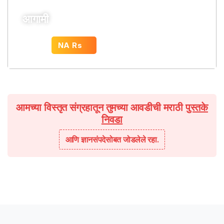
आगामी
NA Rs
पासून सुरू
आमच्या विस्तृत संग्रहातून तुमच्या आवडीची मराठी
पुस्तके
निवडा
आणि ज्ञानसंपदेसोबत जोडलेले रहा.