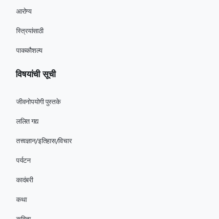
आरोग्य
स्त्रियांसाठी
पाककौशल्य
विषयांची सूची
जीवनोपयोगी पुस्तके
ललित गद्य
तत्त्वज्ञान/इतिहास/विचार
पर्यटन
कादंबरी
कथा