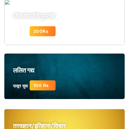
जीवनोपयोगी पुस्तके
200Rs
पासून सुरू
ललित गद्य
100 Rs
पासून सुरू
तत्त्वज्ञान/इतिहास/विचार